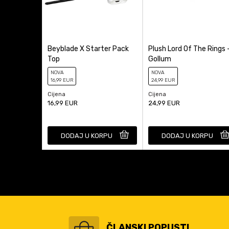
Beyblade X Starter Pack
Plush Lord Of The Rings 
Top
Gollum
NOVA
NOVA
16
,99
EUR
24
,99
EUR
Cijena
Cijena
16,99
EUR
24,99
EUR
DODAJ U KORPU
DODAJ U KORPU
ČLANSKI POPUSTI