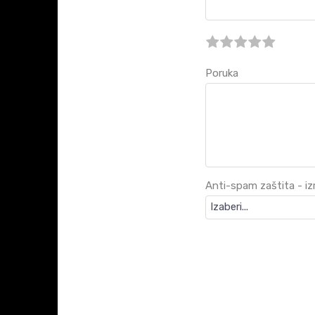
Poruka
Anti-spam zaštita - izra