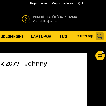
AĆANJE PLATNIM KARTICAMA
Prijavite se
Registrujte se
0
POMOĆ I NAJČEŠĆA PITANJA
Kontaktirajte nas
Pretraži sajt
POKLONI/GIFT
LAPTOPOVI
TCG
(
0
)
k 2077 - Johnny