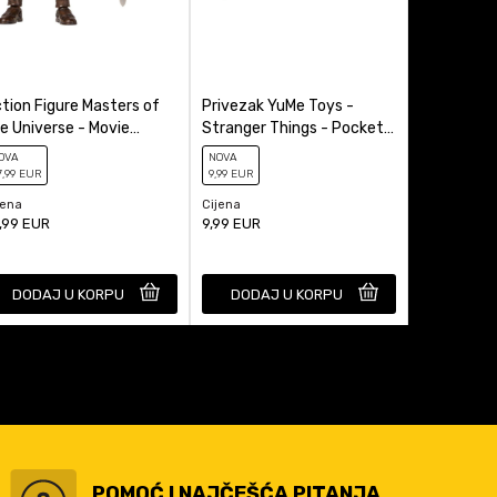
tion Figure Masters of
Privezak YuMe Toys -
Kasica (Ba
e Universe - Movie
Stranger Things - Pocket
Miles Mora
ronicles - He-Man
Hero - Blind Box
OVA
NOVA
NOVA
7
,99
EUR
9
,99
EUR
29
,99
EUR
jena
Cijena
Cijena
,99
EUR
9,99
EUR
29,99
EUR
DODAJ U KORPU
DODAJ U KORPU
DODAJ
POMOĆ I NAJČEŠĆA PITANJA