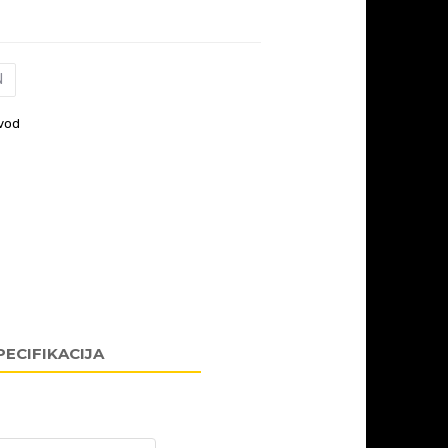
N
vod
PECIFIKACIJA