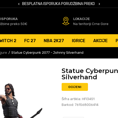
 KARTICAMA
BESPLATNA ISPORUKA PORUDŽBINA PREKO 50 EUR
SIGURNO PL
 ISPORUKA
LOKACIJE
džbine preko 50€
Na teritoriji Crne Gore
WITCH 2
FC 27
NBA 2K27
IGRICE
AKCIJE
igure
Statue Cyberpunk 2077 - Johnny Silverhand
Statue Cyberpun
Silverhand
OCIJENI
Šifra artikla:
HFI3451
Barkod:
761568006414