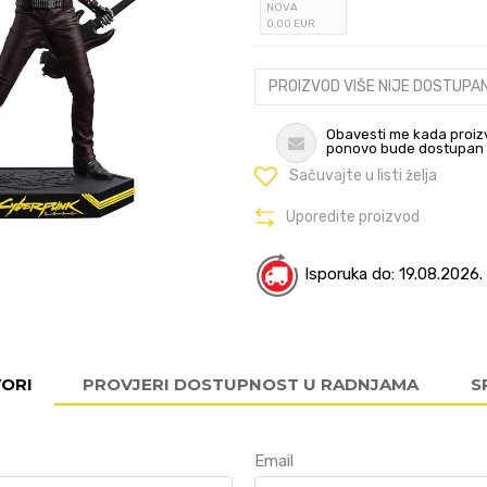
NOVA
0
,00
EUR
PROIZVOD VIŠE NIJE DOSTUPA
Obavesti me kada proiz
ponovo bude dostupan
Sačuvajte u listi želja
Uporedite proizvod
Isporuka do: 19.08.2026.
VORI
PROVJERI DOSTUPNOST U RADNJAMA
S
Email