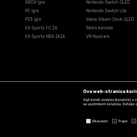
XBOX Igre
Nintendo Switch OLED
PC Igre
Nintendo Switch Lite
PS3 Igre
Valve Steam Deck OLED
EA Sports FC 26
Retro konzole
EA Sports NBA 2k26
VR Naočare
Ova web-stranica koris
Sajt koristi cookies (kolačiće) u
sa upotrebom kolačića. Detalje o
Obavezni
Trajni