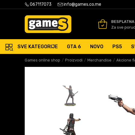
PLATNA ISPORUKA PORUDŽBINA PREKO 50 EUR
067117073
info@games.co.me
SIGURNO PLAĆANJE PLATNIM
BESPLATNA
Za sve poru
SVE KATEGORIJE
GTA 6
NOVO
PS5
S
Games online shop
Proizvodi
Merchandise
Akcione f