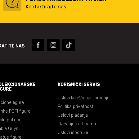
Kontaktirajte nas
RATITE NAS
OLEKCIONARSKE
KORISNIČKI SERVIS
IGURE
Uslovi korišćenja i prodaje
cione figure
Politika privatnosti
nko POP! figure
Uslovi plaćanja
lalu patkice
Plaćanje karticama
able Guys
Uslovi isporuke
atue figure