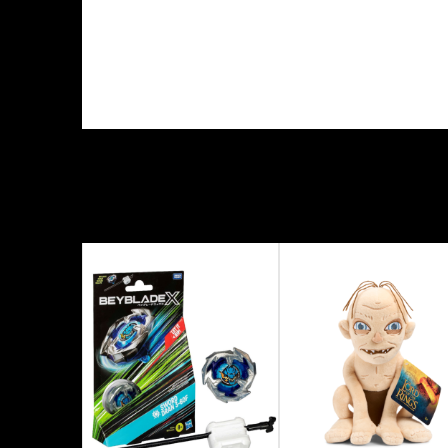
KARAKTERISTIKA
Kategorija
Proizvođač
Tema
Tip figure
Veličina figure