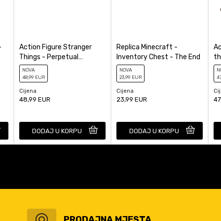
-
Action Figure Stranger
Replica Minecraft -
Ac
Things - Perpetual
Inventory Chest - The End
th
Calendar Demogorgon
Ch
NOVA
NOVA
N
48
,99
EUR
23
,99
EUR
4
Cijena
Cijena
Ci
48,99
EUR
23,99
EUR
47
DODAJ U KORPU
DODAJ U KORPU
PRODAJNA MJESTA