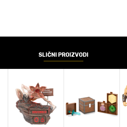
VREDNOST
Akcione figure
Dark Horse
Cyberpunk 2077
SLIČNI PROIZVODI
Statue
24cm