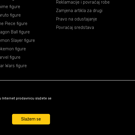
Reklamacije i povraćaj robe
ime figure
Zamjena artikla za drugi
ruto figure
Pravo na odustajanje
e Piece figure
Povraćaj sredstava
agon Ball figure
mon Slayer figure
okemon figure
rvel figure
ar Wars figure
šu Internet prodavnicu slažete se
Slažem se