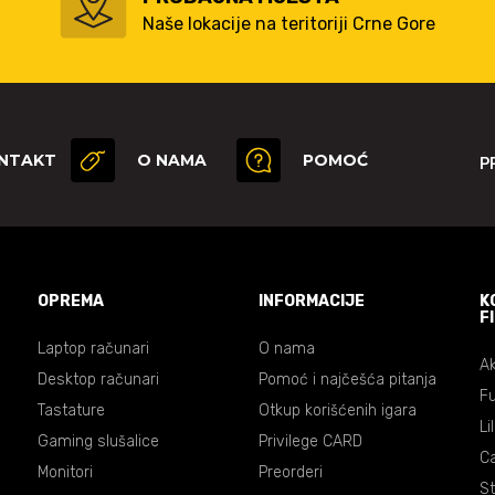
Naše lokacije na teritoriji Crne Gore
NTAKT
O NAMA
POMOĆ
P
OPREMA
INFORMACIJE
K
F
Laptop računari
O nama
Ak
Desktop računari
Pomoć i najčešća pitanja
Fu
Tastature
Otkup korišćenih igara
Li
Gaming slušalice
Privilege CARD
C
Monitori
Preorderi
St