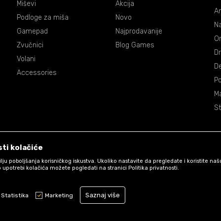
Miševi
Akcija
An
Podloge za miša
Novo
Na
Gamepad
Najprodavanije
On
Zvučnici
Blog Games
Dr
Volani
De
Accessories
P
Ma
St
ti kolačiće
 cilju poboljšanja korisničkog iskustva. Ukoliko nastavite da pregledate i koristite na
 upotrebi kolačića možete pogledati na stranici Politika privatnosti.
Uslovi korišćenja web shopa
Saznaj više
Statistika
Marketing
www.games.co.me
NB SOFT
©2026
, Izrada
. Sva prava zadržana.