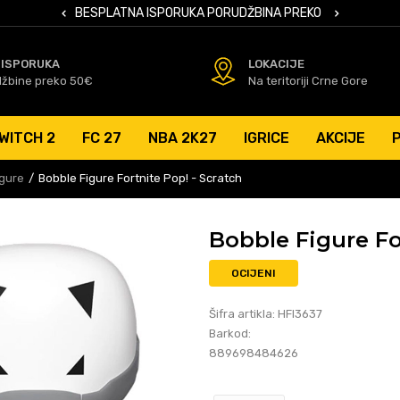
 KARTICAMA
BESPLATNA ISPORUKA PORUDŽBINA PREKO 50 EUR
SIGURNO PL
 ISPORUKA
LOKACIJE
džbine preko 50€
Na teritoriji Crne Gore
WITCH 2
FC 27
NBA 2K27
IGRICE
AKCIJE
igure
Bobble Figure Fortnite Pop! - Scratch
Bobble Figure Fo
OCIJENI
Šifra artikla:
HFI3637
Barkod:
889698484626