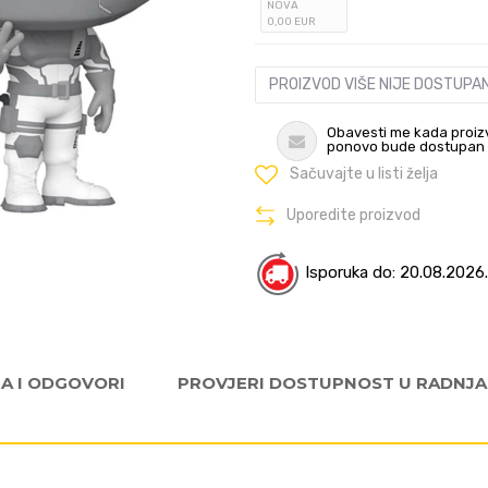
NOVA
0
,00
EUR
PROIZVOD VIŠE NIJE DOSTUPA
Obavesti me kada proiz
ponovo bude dostupan
Sačuvajte u listi želja
Uporedite proizvod
Isporuka do: 20.08.2026.
JA I ODGOVORI
PROVJERI DOSTUPNOST U RADNJ