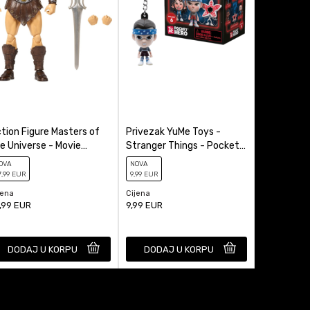
tion Figure Masters of
Privezak YuMe Toys -
Kasica (Ba
e Universe - Movie
Stranger Things - Pocket
Miles Mora
ronicles - He-Man
Hero - Blind Box
OVA
NOVA
NOVA
7
,99
EUR
9
,99
EUR
29
,99
EUR
jena
Cijena
Cijena
,99
EUR
9,99
EUR
29,99
EUR
DODAJ U KORPU
DODAJ U KORPU
DODAJ