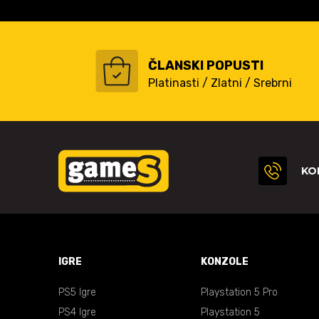
ČLANSKI POPUSTI
Platinasti / Zlatni / Srebrni
KO
IGRE
KONZOLE
PS5 Igre
Playstation 5 Pro
PS4 Igre
Playstation 5