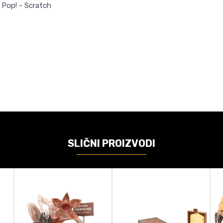
 Pop! - Scratch
Email
VREDNOST
Akcione figure
Funko
Fortnite
SLIČNI PROIZVODI
Bobble Figure
9cm
ačunajte koliko je 9 - 4 :