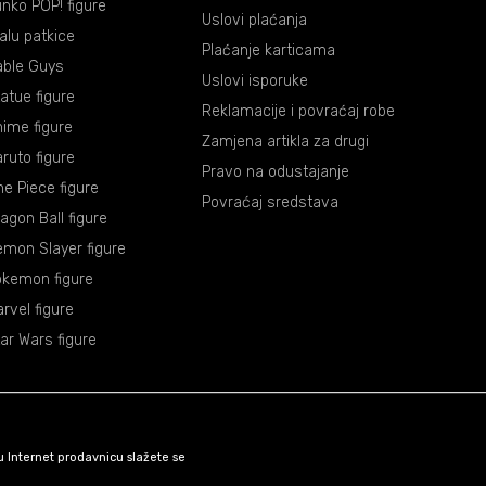
nko POP! figure
Uslovi plaćanja
lalu patkice
Plaćanje karticama
able Guys
Uslovi isporuke
atue figure
Reklamacije i povraćaj robe
ime figure
Zamjena artikla za drugi
ruto figure
Pravo na odustajanje
e Piece figure
Povraćaj sredstava
agon Ball figure
mon Slayer figure
okemon figure
rvel figure
ar Wars figure
šu Internet prodavnicu slažete se