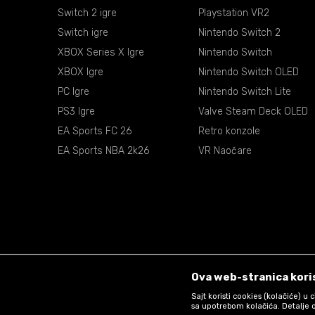
Switch 2 igre
Playstation VR2
Switch igre
Nintendo Switch 2
XBOX Series X Igre
Nintendo Switch
XBOX Igre
Nintendo Switch OLED
PC Igre
Nintendo Switch Lite
PS3 Igre
Valve Steam Deck OLED
EA Sports FC 26
Retro konzole
EA Sports NBA 2k26
VR Naočare
Ova web-stranica koris
Sajt koristi cookies (kolačiće) u
sa upotrebom kolačića. Detalje o