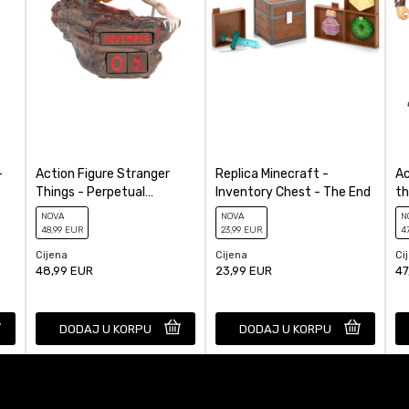
POŠALJI
-
Action Figure Stranger
Replica Minecraft -
Ac
Things - Perpetual
Inventory Chest - The End
th
Calendar Demogorgon
Ch
NOVA
NOVA
N
48
,99
EUR
23
,99
EUR
4
Cijena
Cijena
Ci
48,99
EUR
23,99
EUR
47
DODAJ U KORPU
DODAJ U KORPU