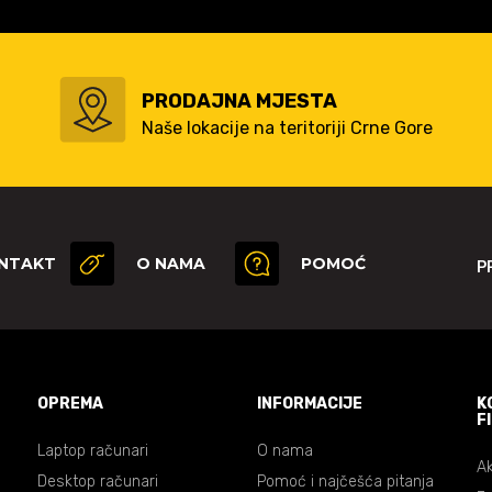
PRODAJNA MJESTA
Naše lokacije na teritoriji Crne Gore
NTAKT
O NAMA
POMOĆ
P
OPREMA
INFORMACIJE
K
F
Laptop računari
O nama
Ak
Desktop računari
Pomoć i najčešća pitanja