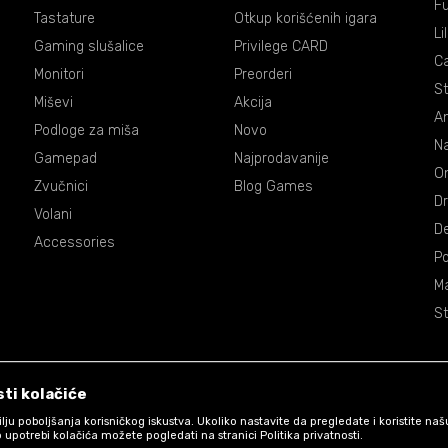
Fu
Tastature
Otkup korišćenih igara
Li
Gaming slušalice
Privilege CARD
C
Monitori
Preorderi
St
Miševi
Akcija
An
Podloge za miša
Novo
Na
Gamepad
Najprodavanije
On
Zvučnici
Blog Games
Dr
Volani
De
Accessories
P
Ma
St
ti kolačiće
 cilju poboljšanja korisničkog iskustva. Ukoliko nastavite da pregledate i koristite na
 upotrebi kolačića možete pogledati na stranici Politika privatnosti.