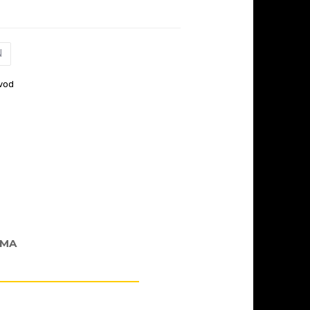
N
vod
AMA