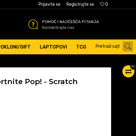
AĆANJE PLATNIM KARTICAMA
Prijavite se
Registrujte se
0
POMOĆ I NAJČEŠĆA PITANJA
Kontaktirajte nas
Pretraži sajt
POKLONI/GIFT
LAPTOPOVI
TCG
(
0
)
rtnite Pop! - Scratch