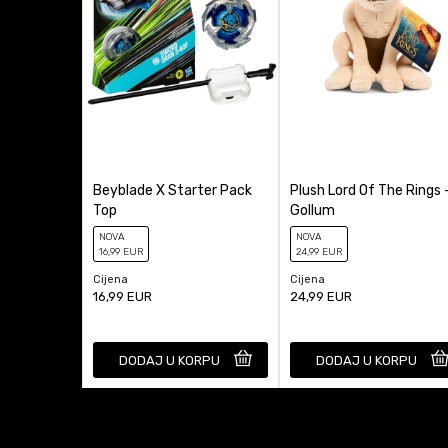
Beyblade X Starter Pack
Plush Lord Of The Rings 
Top
Gollum
NOVA
NOVA
16
,99
EUR
24
,99
EUR
Cijena
Cijena
16,99
EUR
24,99
EUR
DODAJ U KORPU
DODAJ U KORPU