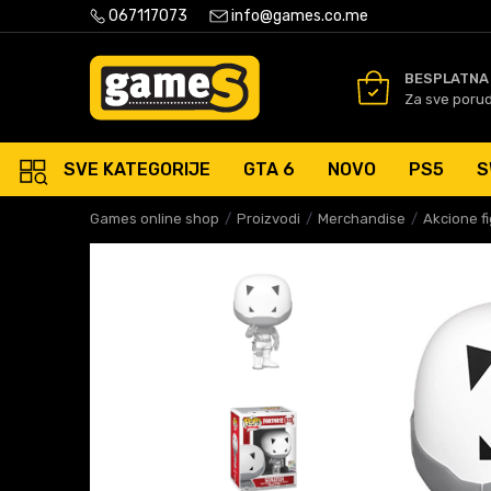
PLATNA ISPORUKA PORUDŽBINA PREKO 50 EUR
067117073
info@games.co.me
SIGURNO PLAĆANJE PLATNIM
BESPLATNA
Za sve poru
SVE KATEGORIJE
GTA 6
NOVO
PS5
S
Games online shop
Proizvodi
Merchandise
Akcione f