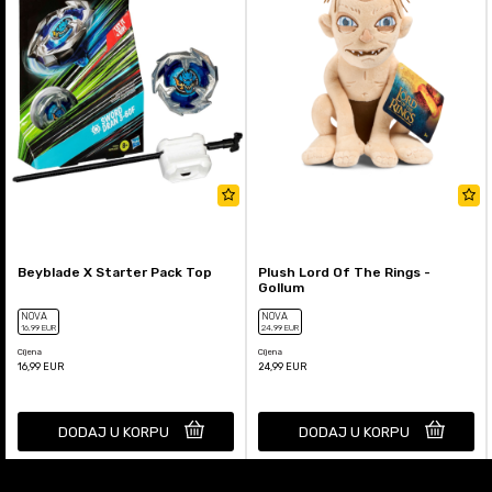
Beyblade X Starter Pack Top
Plush Lord Of The Rings -
Gollum
NOVA
NOVA
16
,99
EUR
24
,99
EUR
Cijena
Cijena
16,99
EUR
24,99
EUR
DODAJ U KORPU
DODAJ U KORPU