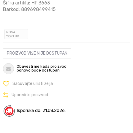
Šifra artikla:
HFI3663
Barkod:
889698499415
NOVA
19
,99
EUR
PROIZVOD VIŠE NIJE DOSTUPAN
Obavesti me kada proizvod
ponovo bude dostupan
Sačuvajte u listi želja
Uporedite proizvod
Isporuka do: 21.08.2026.