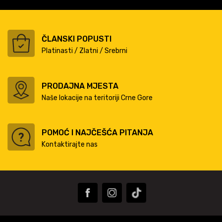
ČLANSKI POPUSTI
Platinasti / Zlatni / Srebrni
PRODAJNA MJESTA
Naše lokacije na teritoriji Crne Gore
POMOĆ I NAJČEŠĆA PITANJA
Kontaktirajte nas