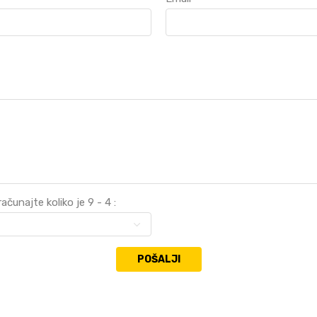
ačunajte koliko je 9 - 4 :
POŠALJI