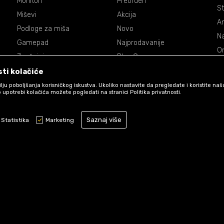
Monitori
Preorderi
St
Miševi
Akcija
An
Podloge za miša
Novo
Na
Gamepad
Najprodavanije
On
Zvučnici
Blog Games
Dr
Volani
ti kolačiće
De
Accessories
 cilju poboljšanja korisničkog iskustva. Ukoliko nastavite da pregledate i koristite na
P
 upotrebi kolačića možete pogledati na stranici Politika privatnosti.
Ma
Saznaj više
St
Statistika
Marketing
Obavezni kolačići čine stranicu upotrebljivom omogućavajući osnovne f
stranicom i pristup zaštićenim područjima. Games koristi kolačiće koji 
funkcioniranje naše web stranice kako bismo omogućili pojedine tehničk
osigurali pozitivno korisničko iskustvo.
Uslovi korišćenja web shopa
www.games.co.me
NB SOFT
©2026
, Izrada
. Sva prava zadržana.