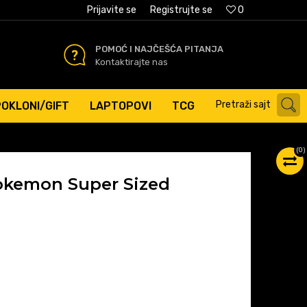
AĆANJE PLATNIM KARTICAMA
Prijavite se
Registrujte se
0
POMOĆ I NAJČEŠĆA PITANJA
Kontaktirajte nas
Pretraži sajt
POKLONI/GIFT
LAPTOPOVI
TCG
(
0
)
okemon Super Sized