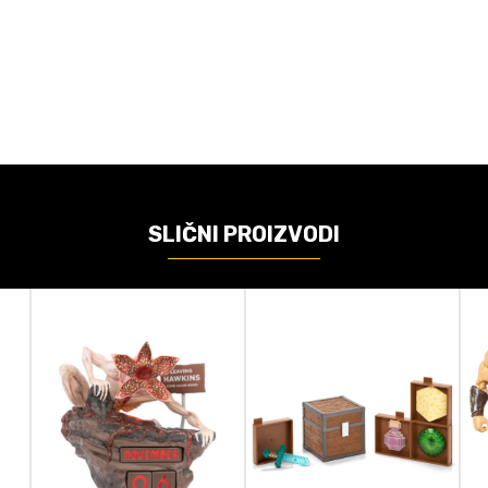
VREDNOST
Akcione figure
Funko
Pokemon
SLIČNI PROIZVODI
Bobble Figure
25cm