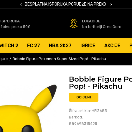
 KARTICAMA
BESPLATNA ISPORUKA PORUDŽBINA PREKO 50 EUR
SIGURNO PL
 ISPORUKA
LOKACIJE
džbine preko 50€
Na teritoriji Crne Gore
WITCH 2
FC 27
NBA 2K27
IGRICE
AKCIJE
igure
Bobble Figure Pokemon Super Sized Pop! - Pikachu
Bobble Figure P
Pop! - Pikachu
OCIJENI
Šifra artikla:
HFI3683
Barkod:
889698315425