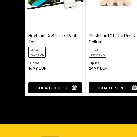
Beyblade X Starter Pack
Plush Lord Of The Rings 
Top
Gollum
NOVA
NOVA
16
,99
EUR
24
,99
EUR
Cijena
Cijena
16,99
EUR
24,99
EUR
DODAJ U KORPU
DODAJ U KORPU