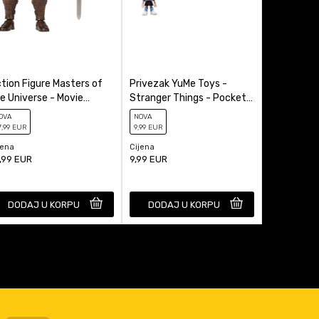
tion Figure Masters of
Privezak YuMe Toys -
Kasica (Ba
e Universe - Movie
Stranger Things - Pocket
Miles Mora
ronicles - He-Man
Hero - Blind Box
OVA
NOVA
NOVA
7
,99
EUR
9
,99
EUR
29
,99
EUR
jena
Cijena
Cijena
,99
EUR
9,99
EUR
29,99
EUR
DODAJ U KORPU
DODAJ U KORPU
DODAJ