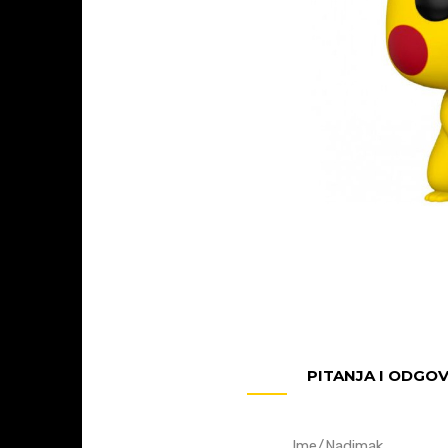
PITANJA I ODGO
Ime/Nadimak