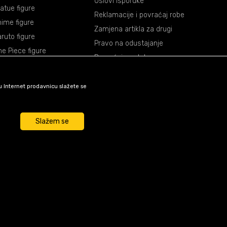
Uslovi isporuke
atue figure
Reklamacije i povraćaj robe
ime figure
Zamjena artikla za drugi
ruto figure
Pravo na odustajanje
e Piece figure
Povraćaj sredstava
agon Ball figure
mon Slayer figure
šu Internet prodavnicu slažete se
okemon figure
rvel figure
Slažem se
ar Wars figure
unkcije kao što su navigacija
su nužni za ispravno
e funkcije i tako Vam