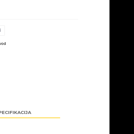
N
vod
PECIFIKACIJA