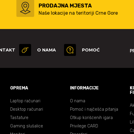
PRODAJNA MJESTA
Naše lokacije na teritoriji Crne Gore
NTAKT
O NAMA
POMOĆ
P
OPREMA
INFORMACIJE
K
F
Laptop računari
O nama
Ak
Desktop računari
Pomoć i najčešća pitanja
Fu
Tastature
Otkup korišćenih igara
Li
Gaming slušalice
Privilege CARD
C