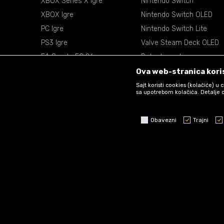
XBOX Series X Igre
Nintendo Switch
XBOX Igre
Nintendo Switch OLED
PC Igre
Nintendo Switch Lite
PS3 Igre
Valve Steam Deck OLED
EA Sports FC 26
Retro konzole
EA Sports NBA 2k26
VR Naočare
Ova web-stranica koris
Sajt koristi cookies (kolačiće) u
sa upotrebom kolačića. Detalje o
Obavezni
Trajni
Obavezni
Trajni
Statistika
Marketing