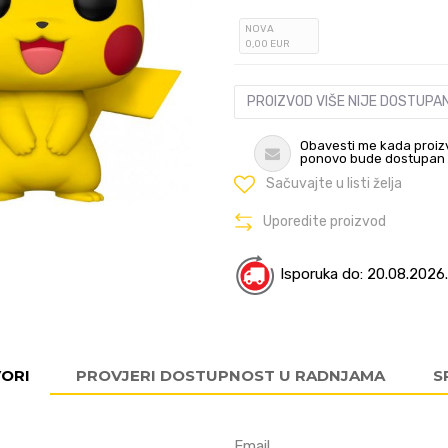
NOVA
0
,00
EUR
PROIZVOD VIŠE NIJE DOSTUPA
Obavesti me kada proiz
ponovo bude dostupan
Sačuvajte u listi želja
Uporedite proizvod
Isporuka do: 20.08.2026.
VORI
PROVJERI DOSTUPNOST U RADNJAMA
S
Email