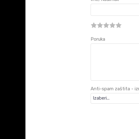
Poruka
Anti-spam zaštita - izr