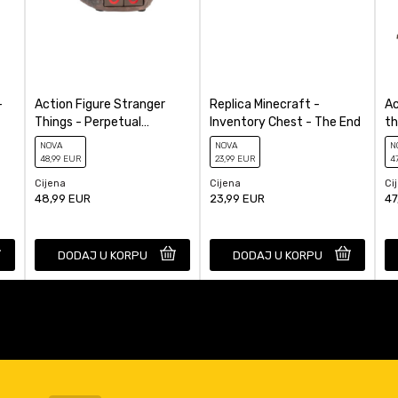
-
Action Figure Stranger
Replica Minecraft -
Ac
Things - Perpetual
Inventory Chest - The End
th
Calendar Demogorgon
Ch
NOVA
NOVA
N
48
,99
EUR
23
,99
EUR
4
Cijena
Cijena
Ci
48,99
EUR
23,99
EUR
47
DODAJ U KORPU
DODAJ U KORPU