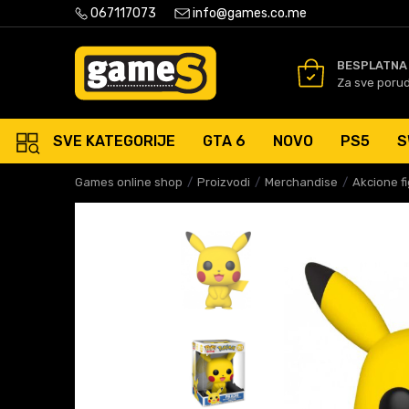
PLATNA ISPORUKA PORUDŽBINA PREKO 50 EUR
067117073
info@games.co.me
SIGURNO PLAĆANJE PLATNIM
BESPLATNA
Za sve poru
SVE KATEGORIJE
GTA 6
NOVO
PS5
S
Games online shop
Proizvodi
Merchandise
Akcione f