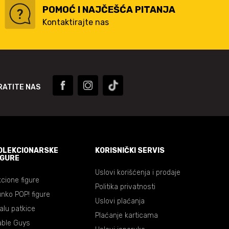
POMOĆ I NAJČEŠĆA PITANJA
Kontaktirajte nas
RATITE NAS
OLEKCIONARSKE
KORISNIČKI SERVIS
IGURE
Uslovi korišćenja i prodaje
cione figure
Politika privatnosti
nko POP! figure
Uslovi plaćanja
lalu patkice
Plaćanje karticama
able Guys