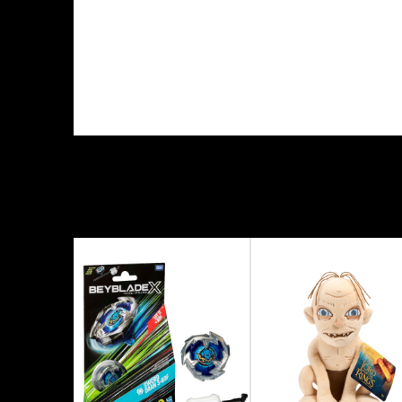
KARAKTERISTIKA
Kategorija
Proizvođač
Tema
Tip figure
Veličina figure