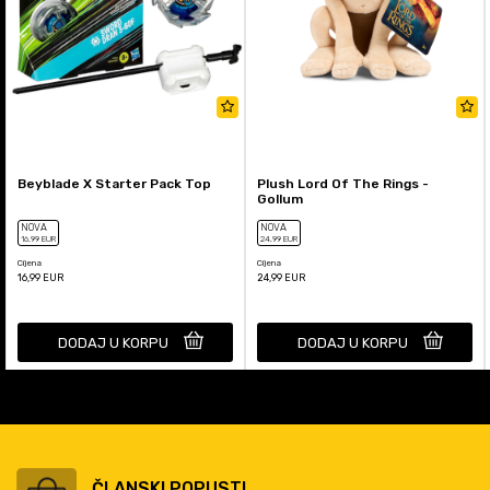
Beyblade X Starter Pack Top
Plush Lord Of The Rings -
Gollum
NOVA
NOVA
16
,99
EUR
24
,99
EUR
Cijena
Cijena
16,99
EUR
24,99
EUR
DODAJ U KORPU
DODAJ U KORPU
ČLANSKI POPUSTI