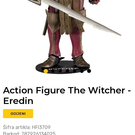
1
2
3
4
5
6
7
Action Figure The Witcher -
Eredin
OCIJENI
Šifra artikla:
HFI3709
Barkod:
787926134025