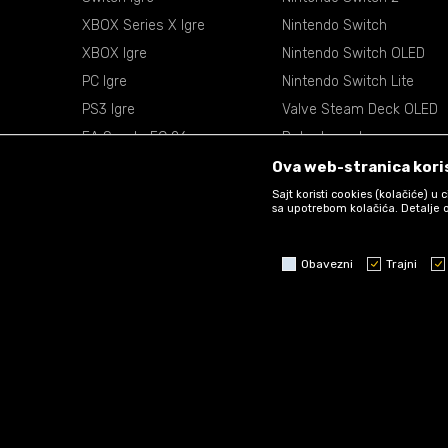
XBOX Series X Igre
Nintendo Switch
XBOX Igre
Nintendo Switch OLED
PC Igre
Nintendo Switch Lite
PS3 Igre
Valve Steam Deck OLED
EA Sports FC 26
Retro konzole
EA Sports NBA 2k26
VR Naočare
Ova web-stranica koris
Sajt koristi cookies (kolačiće) u
sa upotrebom kolačića. Detalje o
Obavezni
Trajni
Obavezni
Trajni
Statistika
Marketing