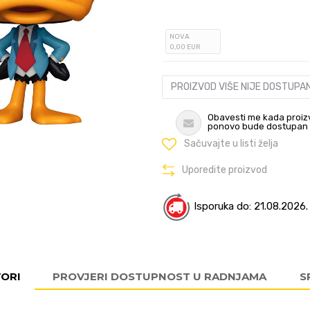
NOVA
0
,00
EUR
PROIZVOD VIŠE NIJE DOSTUPA
Obavesti me kada proiz
ponovo bude dostupan
Sačuvajte u listi želja
Uporedite proizvod
Isporuka do: 21.08.2026.
VORI
PROVJERI DOSTUPNOST U RADNJAMA
S