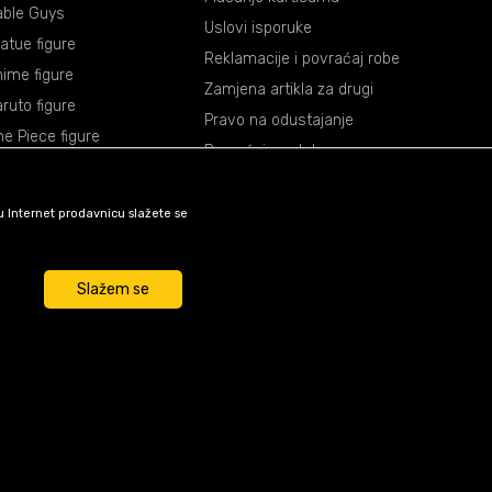
able Guys
Uslovi isporuke
atue figure
Reklamacije i povraćaj robe
ime figure
Zamjena artikla za drugi
ruto figure
Pravo na odustajanje
e Piece figure
Povraćaj sredstava
agon Ball figure
mon Slayer figure
šu Internet prodavnicu slažete se
okemon figure
rvel figure
Slažem se
ar Wars figure
unkcije kao što su navigacija
su nužni za ispravno
e funkcije i tako Vam