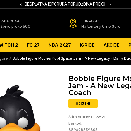
 KARTICAMA
BESPLATNA ISPORUKA PORUDŽBINA PREKO 50 EUR
SIGURNO PL
 ISPORUKA
LOKACIJE
džbine preko 50€
Na teritoriji Crne Gore
WITCH 2
FC 27
NBA 2K27
IGRICE
AKCIJE
igure
Bobble Figure Movies Pop! Space Jam - A New Legacy - Daffy Du
Bobble Figure M
Jam - A New Lega
Coach
OCIJENI
Šifra artikla:
HFI3821
Barkod:
889698559805