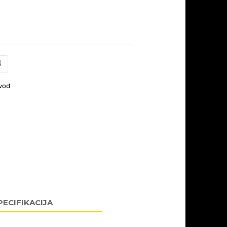
N
vod
PECIFIKACIJA