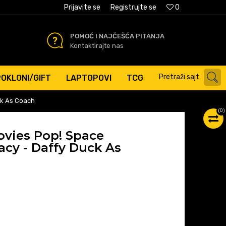
AĆANJE PLATNIM KARTICAMA
Prijavite se
Registrujte se
0
POMOĆ I NAJČEŠĆA PITANJA
Kontaktirajte nas
Pretraži sajt
POKLONI/GIFT
LAPTOPOVI
TCG
ck As Coach
(
0
)
ovies Pop! Space
cy - Daffy Duck As