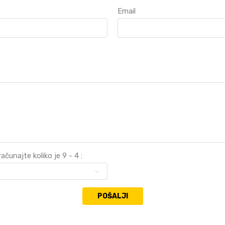
Email
ačunajte koliko je 9 - 4 :
POŠALJI