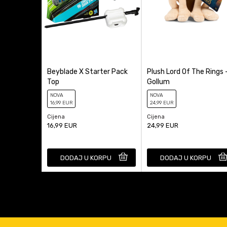
Beyblade X Starter Pack
Plush Lord Of The Rings 
Top
Gollum
NOVA
NOVA
16
,99
EUR
24
,99
EUR
Cijena
Cijena
16,99
EUR
24,99
EUR
DODAJ U KORPU
DODAJ U KORPU