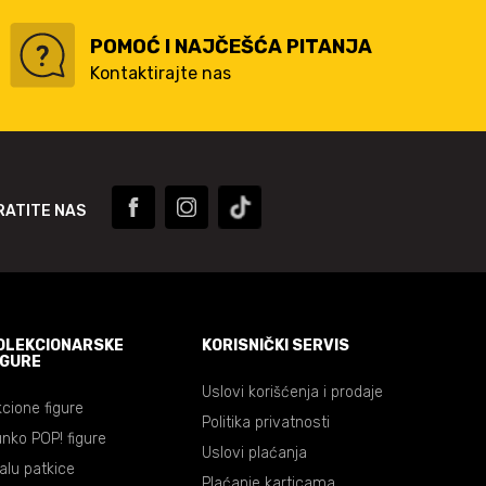
POMOĆ I NAJČEŠĆA PITANJA
Kontaktirajte nas
RATITE NAS
OLEKCIONARSKE
KORISNIČKI SERVIS
IGURE
Uslovi korišćenja i prodaje
cione figure
Politika privatnosti
nko POP! figure
Uslovi plaćanja
lalu patkice
Plaćanje karticama