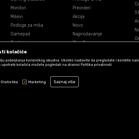
C
Monitori
Preorderi
St
Miševi
Akcija
An
Podloge za miša
Novo
Na
Gamepad
Najprodavanije
On
Zvučnici
Blog Games
Dr
Volani
ti kolačiće
De
Accessories
 cilju poboljšanja korisničkog iskustva. Ukoliko nastavite da pregledate i koristite na
P
 upotrebi kolačića možete pogledati na stranici Politika privatnosti.
Ma
Saznaj više
St
Statistika
Marketing
Obavezni kolačići čine stranicu upotrebljivom omogućavajući osnovne f
stranicom i pristup zaštićenim područjima. Games koristi kolačiće koji 
funkcioniranje naše web stranice kako bismo omogućili pojedine tehničk
osigurali pozitivno korisničko iskustvo.
Uslovi korišćenja web shopa