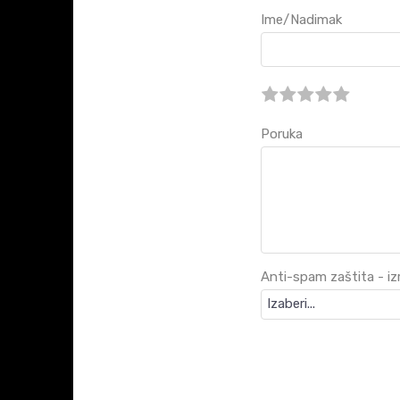
Ime/Nadimak
Poruka
Anti-spam zaštita - izr