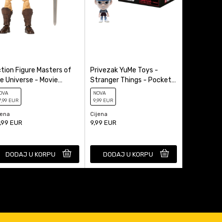
tion Figure Masters of
Privezak YuMe Toys -
Kasica (Ba
e Universe - Movie
Stranger Things - Pocket
Miles Mora
ronicles - He-Man
Hero - Blind Box
OVA
NOVA
NOVA
7
,99
EUR
9
,99
EUR
29
,99
EUR
jena
Cijena
Cijena
,99
EUR
9,99
EUR
29,99
EUR
DODAJ U KORPU
DODAJ U KORPU
DODAJ