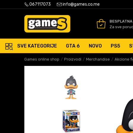
PLATNA ISPORUKA PORUDŽBINA PREKO 50 EUR
067117073
info@games.co.me
SIGURNO PLAĆANJE PLATNIM
BESPLATNA
Za sve poru
SVE KATEGORIJE
GTA 6
NOVO
PS5
S
Games online shop
Proizvodi
Merchandise
Akcione f