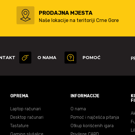
PRODAJNA MJESTA
Naše lokacije na teritoriji Crne Gore
NTAKT
O NAMA
POMOĆ
P
OPREMA
INFORMACIJE
K
F
Laptop računari
O nama
Ak
Desktop računari
Pomoć i najčešća pitanja
Fu
Tastature
Otkup korišćenih igara
Li
Gaming slušalice
Privilege CARD