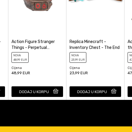
-
Action Figure Stranger
Replica Minecraft -
Ac
Things - Perpetual
Inventory Chest - The End
th
Calendar Demogorgon
Ch
NOVA
NOVA
N
48
,99
EUR
23
,99
EUR
4
Cijena
Cijena
Ci
48,99
EUR
23,99
EUR
47
DODAJ U KORPU
DODAJ U KORPU