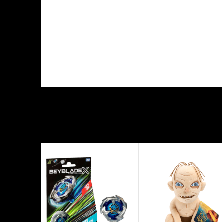
KARAKTERISTIKA
Kategorija
Proizvođač
Tema
Tip figure
Veličina figure