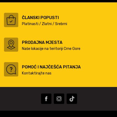
ČLANSKI POPUSTI
Platinasti / Zlatni / Srebrni
PRODAJNA MJESTA
Naše lokacije na teritoriji Crne Gore
POMOĆ I NAJČEŠĆA PITANJA
Kontaktirajte nas