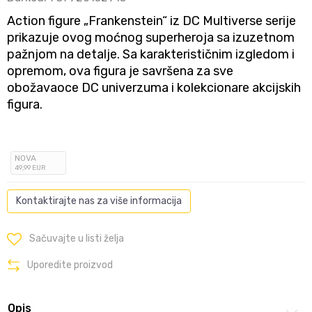
Action figure „Frankenstein“ iz DC Multiverse serije
prikazuje ovog moćnog superheroja sa izuzetnom
pažnjom na detalje. Sa karakterističnim izgledom i
opremom, ova figura je savršena za sve
obožavaoce DC univerzuma i kolekcionare akcijskih
figura.
NOVA
49
,99
EUR
Kontaktirajte nas za više informacija
Sačuvajte u listi želja
Uporedite proizvod
Opis