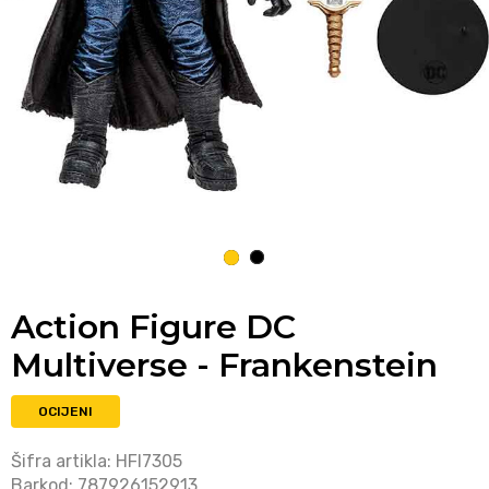
1
2
Action Figure DC
Multiverse - Frankenstein
OCIJENI
Šifra artikla:
HFI7305
Barkod:
787926152913