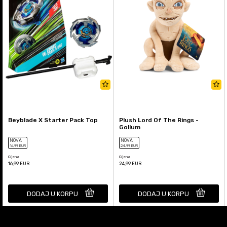
Beyblade X Starter Pack Top
Plush Lord Of The Rings -
Gollum
NOVA
NOVA
16
,99
EUR
24
,99
EUR
Cijena
Cijena
16,99
EUR
24,99
EUR
DODAJ U KORPU
DODAJ U KORPU