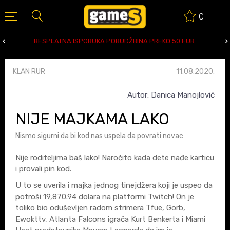
0
BESPLATNA ISPORUKA PORUDŽBINA PREKO 50 EUR
KLAN RUR
11.08.2020.
Autor: Danica Manojlović
NIJE MAJKAMA LAKO
Nismo sigurni da bi kod nas uspela da povrati novac
Nije roditeljima baš lako! Naročito kada dete nađe karticu
i provali pin kod.
U to se uverila i majka jednog tinejdžera koji je uspeo da
potroši 19,870.94 dolara na platformi Twitch! On je
toliko bio oduševljen radom strimera Tfue, Gorb,
Ewokttv, Atlanta Falcons igrača Kurt Benkerta i Miami