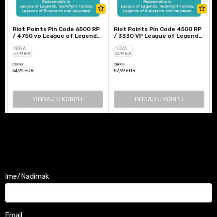
Riot Points Pin Code 6500 RP
Riot Points Pin Code 4500 RP
/ 4750 vp League of Legends
/ 3330 VP League of Legends
/ Valorant
/ Valorant
NOVA
NOVA
64
,99
EUR
52
,99
EUR
Cijena
Cijena
C
64,99
EUR
52,99
EUR
DODAJ U KORPU
DODAJ U KORPU
Ime/Nadimak
Email