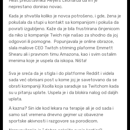
Heat predstavnika Meyers Leonarda da im je
neprestano donirao novac.
Kada je shvatila koliko je novca potrošeno, i gde, žena je
pokušala da stupi u kontakt sa kompanijom i pokuša da
povrati izgubljeno. Kaže da je bila frustrirana činjenicom
da niko iz kompanije Twich nije našao za shodno da joj
odgovori ili pomogne. Popunjavala je online obrazce,
slala mailove CEO Twitch striming plaforme Emmett
Shearu ali i pravnom timu Amazona, kao i svim ostalim
imenima koje je uspela da iskopa. Ništa!
Sva je sreća da je stigla i do platforme Reddit i videla
sada već obrisani post u kome joj je savetovano da se
obrati kompaniji Xsolla koja sarađuje sa Twitchom kada
su u pitanju uplate. Uspela je i da blokira nalog od daljih
uplata.
A kazna? Sin ide kod lekara na terapije ali je od sada i
samo sat vremena dnevno gejmer uz obavezne
sportske akivnosti i razgovore sa porodicom.