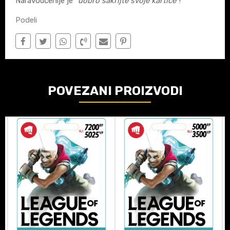
Naravoučenije je "
dobro sakrijte svoje kartice
"!
Podeli
POVEZANI PROIZVODI