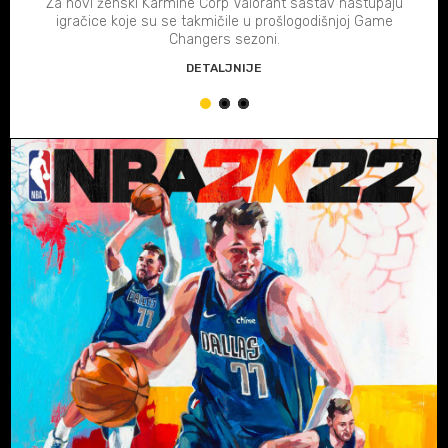
Za novi ženski Karmine Corp Valorant sastav nastupaju
igračice koje su se takmičile u prošlogodišnjoj Game
Changers sezoni.
DETALJNIJE
1
2
3