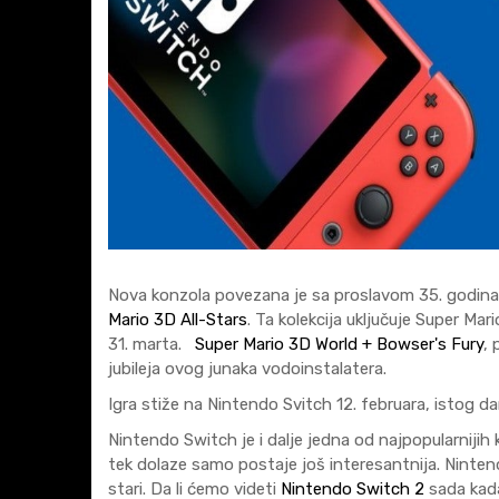
Nova konzola povezana je sa proslavom 35. godin
Mario 3D All-Stars
. Ta kolekcija uključuje Super Ma
31. marta.
Super Mario 3D World + Bowser's Fury
, 
jubileja ovog junaka vodoinstalatera.
Igra stiže na Nintendo Svitch 12. februara, istog d
Nintendo Switch je i dalje jedna od najpopularnijih
tek dolaze samo postaje još interesantnija. Nintend
stari. Da li ćemo videti
Nintendo Switch 2
sada kad