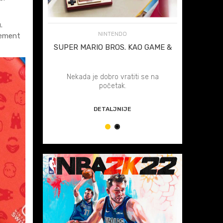
u.
NINTENDO
lement
Č ZA
SUPER MARIO BROS. KAO GAME &
NI
WATCH
 vodič za
Nekada je dobro vratiti se na
Pogleda
ch konzole
početak.
povezivan
r korisnih
i kreiran
DETALJNIJE
1
2