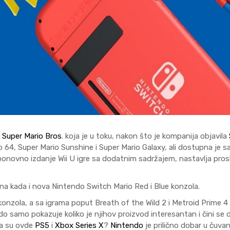
a
Super Mario Bros
. koja je u toku, nakon što je kompanija objavila
rio 64, Super Mario Sunshine i Super Mario Galaxy, ali dostupna je 
ponovno izdanje Wii U igre sa dodatnim sadržajem, nastavlja pros
ana kada i nova Nintendo Switch Mario Red i Blue konzola.
 konzola, a sa igrama poput Breath of the Wild 2 i Metroid Prime 4
o samo pokazuje koliko je njihov proizvod interesantan i čini se 
a su ovde
PS5
i
Xbox Series X
?
Nintendo
je prilično dobar u čuvan