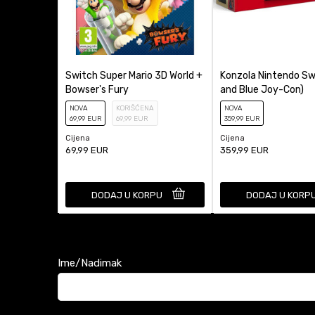
Switch Super Mario 3D World +
Konzola Nintendo Sw
Bowser's Fury
and Blue Joy-Con)
NOVA
KORIŠĆENA
NOVA
69
,99
EUR
69
,99
EUR
359
,99
EUR
Cijena
Cijena
69,99
EUR
359,99
EUR
DODAJ U KORPU
DODAJ U KORP
Ime/Nadimak