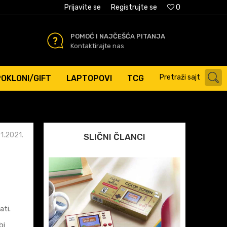
AĆANJE PLATNIM KARTICAMA
Prijavite se
Registrujte se
0
POMOĆ I NAJČEŠĆA PITANJA
Kontaktirajte nas
Pretraži sajt
POKLONI/GIFT
LAPTOPOVI
TCG
01.2021.
SLIČNI ČLANCI
vati.
bi