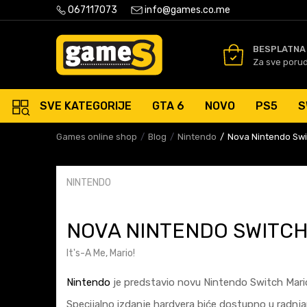
PLATNA ISPORUKA PORUDŽBINA PREKO 50 EUR
067117073
info@games.co.me
SIGURNO PLAĆANJE PLATNIM
BESPLATNA
Za sve poru
SVE KATEGORIJE
GTA 6
NOVO
PS5
S
Games online shop
Blog
Nintendo
Nova Nintendo Swit
NINTENDO
NOVA NINTENDO SWITCH
It's-A Me, Mario!
Nintendo
je predstavio novu Nintendo Switch Mario R
Specijalno izdanje hardvera biće dostupno u radnjam