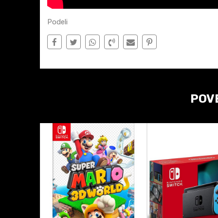
Podeli
POV