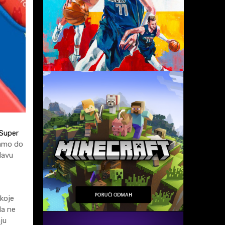
Super
samo do
lavu
 koje
da ne
ju