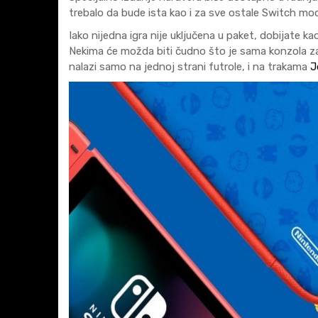
trebalo da bude ista kao i za sve ostale Switch mod
Iako nijedna igra nije uključena u paket, dobijate
Nekima će možda biti čudno što je sama konzola zap
nalazi samo na jednoj strani futrole, i na trakama
J