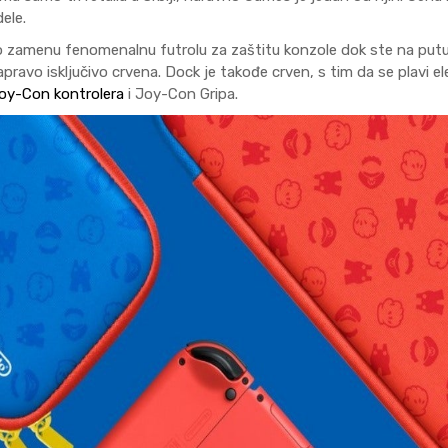
ele.
 kao zamenu fenomenalnu futrolu za zaštitu konzole dok ste na put
NINTENDO
ravo isključivo crvena. Dock je takođe crven, s tim da se plavi e
oy-Con kontrolera
i Joy-Con Gripa.
NINTENDO - VODI
POČETNIKE
Pogledajte naš kompletan
povezivanje Nintendo Swit
i kreiranje nalova, kao i pa
saveta.
DETALJNIJE