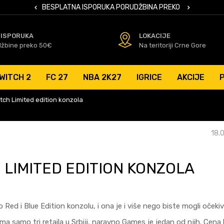
 KARTICAMA
BESPLATNA ISPORUKA PORUDŽBINA PREKO 50 EUR
SIGURNO PL
 ISPORUKA
LOKACIJE
džbine preko 50€
Na teritoriji Crne Gore
WITCH 2
FC 27
NBA 2K27
IGRICE
AKCIJE
ch Limited edition konzola
18.
 LIMITED EDITION KONZOLA
ed i Blue Edition konzolu, i ona je i više nego biste mogli očeki
a samo tri retaila u Srbiji, naravno Games je jedan od njih. Cena 