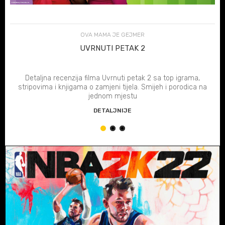
OVA MAMA JE GEJMER
UVRNUTI PETAK 2
Detaljna recenzija filma Uvrnuti petak 2 sa top igrama,
stripovima i knjigama o zamjeni tijela. Smijeh i porodica na
jednom mjestu
DETALJNIJE
1
2
3