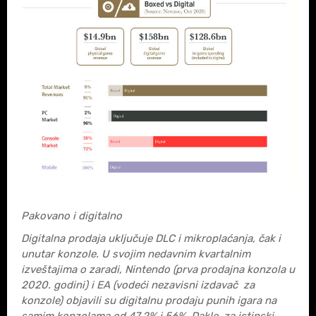
Pakovano i digitalno
Digitalna prodaja uključuje DLC i mikroplaćanja, čak i
unutar konzole. U svojim nedavnim kvartalnim
izveštajima o zaradi, Nintendo (prva prodajna konzola u
2020. godini) i EA (vodeći nezavisni izdavač za
konzole) objavili su digitalnu prodaju punih igara na
samim konzolama od 47,2% i 56%. Dakle, za istinski