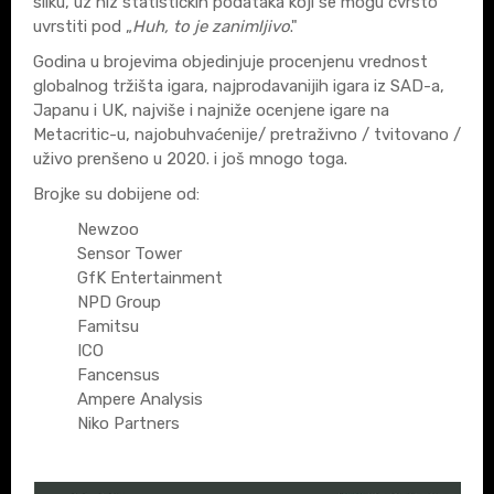
sliku, uz niz statističkih podataka koji se mogu čvrsto
uvrstiti pod „
Huh, to je zanimljivo
."
Godina u brojevima objedinjuje procenjenu vrednost
globalnog tržišta igara, najprodavanijih igara iz SAD-a,
Japanu i UK, najviše i najniže ocenjene igare na
Metacritic-u, najobuhvaćenije/ pretraživno / tvitovano /
uživo prenšeno u 2020. i još mnogo toga.
Brojke su dobijene od:
Newzoo
Sensor Tower
GfK Entertainment
NPD Group
Famitsu
ICO
Fancensus
Ampere Analysis
Niko Partners