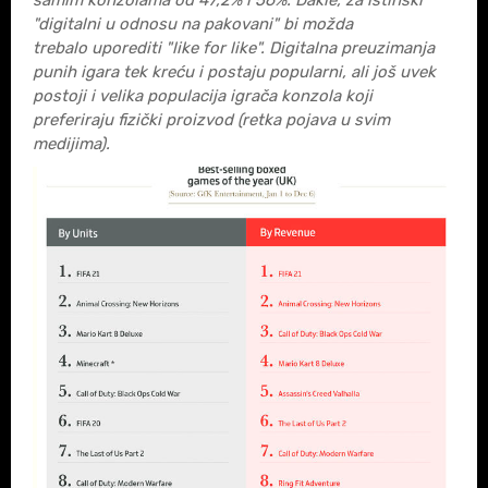
"digitalni u odnosu na pakovani" bi možda
trebalo uporediti "like for like". Digitalna preuzimanja
punih igara tek kreću i postaju popularni, ali još uvek
postoji i velika populacija igrača konzola koji
preferiraju fizički proizvod (retka pojava u svim
medijima).