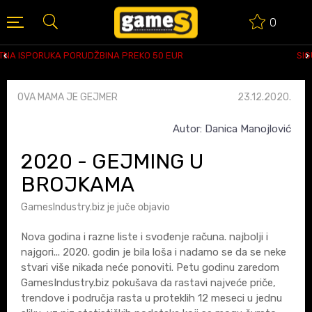
0
SIGURNO PLAĆANJE PLATNIM KARTICAMA
OVA MAMA JE GEJMER
23.12.2020.
Autor: Danica Manojlović
2020 - GEJMING U
BROJKAMA
GamesIndustry.biz je juče objavio
Nova godina i razne liste i svođenje računa. najbolji i
najgori... 2020. godin je bila loša i nadamo se da se neke
stvari više nikada neće ponoviti. Petu godinu zaredom
GamesIndustry.biz pokušava da rastavi najveće priče,
trendove i područja rasta u proteklih 12 meseci u jednu