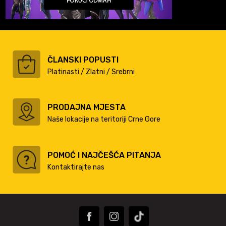
ČLANSKI POPUSTI
Platinasti / Zlatni / Srebrni
PRODAJNA MJESTA
Naše lokacije na teritoriji Crne Gore
POMOĆ I NAJČEŠĆA PITANJA
Kontaktirajte nas