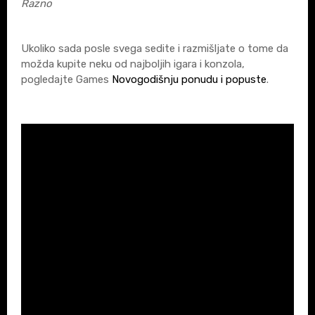
Razno
Ukoliko sada posle svega sedite i razmišljate o tome da
možda kupite neku od najboljih igara i konzola,
pogledajte Games
Novogodišnju ponudu i popuste
.