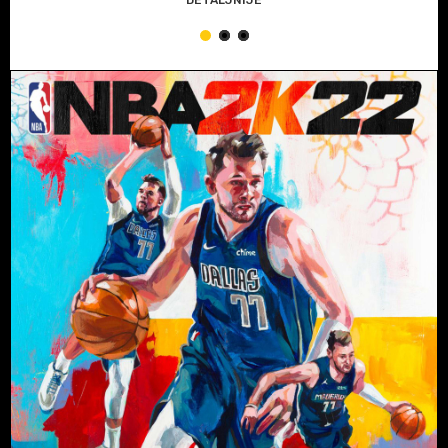
DETALJNIJE
1
2
3