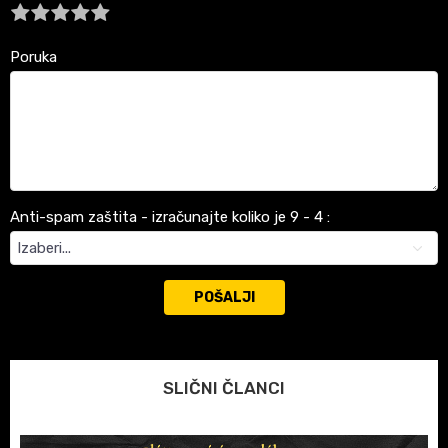
Poruka
Anti-spam zaštita - izračunajte koliko je 9 - 4 :
POŠALJI
SLIČNI ČLANCI