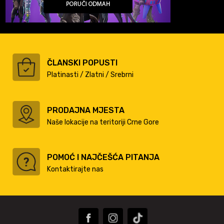
ČLANSKI POPUSTI
Platinasti / Zlatni / Srebrni
PRODAJNA MJESTA
Naše lokacije na teritoriji Crne Gore
POMOĆ I NAJČEŠĆA PITANJA
Kontaktirajte nas