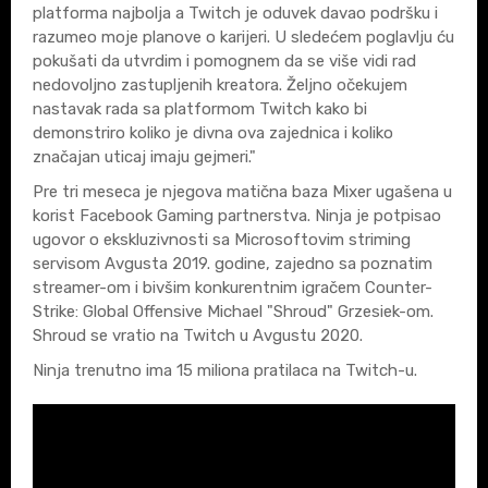
platforma najbolja a Twitch je oduvek davao podršku i
razumeo moje planove o karijeri. U sledećem poglavlju ću
pokušati da utvrdim i pomognem da se više vidi rad
nedovoljno zastupljenih kreatora. Željno očekujem
nastavak rada sa platformom Twitch kako bi
demonstriro koliko je divna ova zajednica i koliko
značajan uticaj imaju gejmeri."
Pre tri meseca je njegova matična baza Mixer ugašena u
korist Facebook Gaming partnerstva. Ninja je potpisao
ugovor o ekskluzivnosti sa Microsoftovim striming
servisom Avgusta 2019. godine, zajedno sa poznatim
streamer-om i bivšim konkurentnim igračem Counter-
Strike: Global Offensive Michael "Shroud" Grzesiek-om.
Shroud se vratio na Twitch u Avgustu 2020.
Ninja trenutno ima 15 miliona pratilaca na Twitch-u.