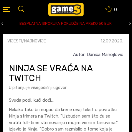
0
BESPLATNA ISPORUKA PORUDŽBINA PREKO 50 EUR
VIJESTI/NAJNOVIJE
12.09.2020.
Autor: Danica Manojlović
NINJA SE VRAĆA NA
TWITCH
U pitanju je višegodišnji ugovor
Svuda pođi, kući doći...
Nekako tako bi mogao da krene ovaj tekst o povratku
Ninja strimera na Twitch. "Uzbuđen sam što ću se
vratiti full-time strimovanju i mojim vernim fanovima,"
izjavio je Ninja. "Dobro sam razmislio o tome koja je