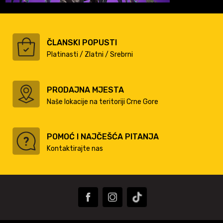
ČLANSKI POPUSTI
Platinasti / Zlatni / Srebrni
PRODAJNA MJESTA
Naše lokacije na teritoriji Crne Gore
POMOĆ I NAJČEŠĆA PITANJA
Kontaktirajte nas