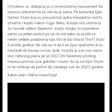
Utrošeno vs. dobijeno je u neverovatnoj nesrazmeri! Na
osnovu dokumenta se vidi da je samo 7% korisnika Epic
Games Store koji su preuzeli bar jednu besplatnu nešto
stvarno i kupilo nakon toga. Neko, ili bolje reći većina bi
to nazvali velikim fijaskom! Inače, brojke su navedene
samo za jedan period pa se ne vidi kako su prošli sa
nekim velikim poklonima kao što je bio Grand Theft Auto
5 prošle godine. Ne vidi se ni da li se Epic opametio ili su
nastavili da bacaju novac. Ipak, možda je sve ovo samo
deo njihovog plana jer je CEO Tim Sweeney prošlog
meseca priznao ove gubitke i naveo da se od Epic Store
ni ne očekuje da počne da zarađuje sve do 2027. godine.
Kakav plan i kakva investicija!