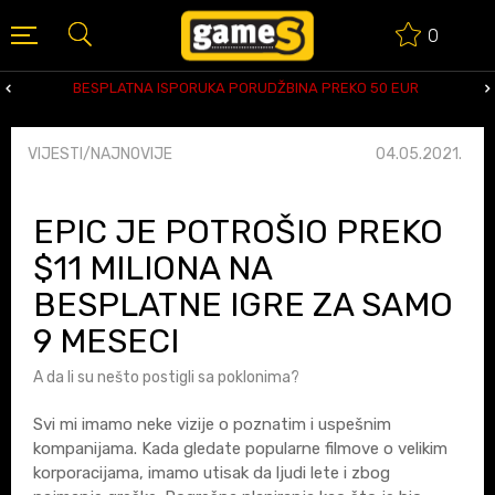
0
BESPLATNA ISPORUKA PORUDŽBINA PREKO 50 EUR
VIJESTI/NAJNOVIJE
04.05.2021.
EPIC JE POTROŠIO PREKO
$11 MILIONA NA
BESPLATNE IGRE ZA SAMO
9 MESECI
A da li su nešto postigli sa poklonima?
Svi mi imamo neke vizije o poznatim i uspešnim
kompanijama. Kada gledate popularne filmove o velikim
korporacijama, imamo utisak da ljudi lete i zbog