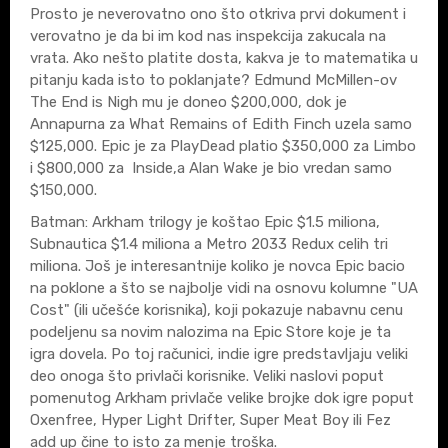
Prosto je neverovatno ono što otkriva prvi dokument i
verovatno je da bi im kod nas inspekcija zakucala na
vrata. Ako nešto platite dosta, kakva je to matematika u
pitanju kada isto to poklanjate? Edmund McMillen-ov
The End is Nigh mu je doneo $200,000, dok je
Annapurna za What Remains of Edith Finch uzela samo
$125,000. Epic je za PlayDead platio $350,000 za Limbo
i $800,000 za Inside,a Alan Wake je bio vredan samo
$150,000.
Batman: Arkham trilogy je koštao Epic $1.5 miliona,
Subnautica $1.4 miliona a Metro 2033 Redux celih tri
miliona. Još je interesantnije koliko je novca Epic bacio
na poklone a što se najbolje vidi na osnovu kolumne "UA
Cost" (ili učešće korisnika), koji pokazuje nabavnu cenu
podeljenu sa novim nalozima na Epic Store koje je ta
igra dovela. Po toj računici, indie igre predstavljaju veliki
deo onoga što privlači korisnike. Veliki naslovi poput
pomenutog Arkham privlače velike brojke dok igre poput
Oxenfree, Hyper Light Drifter, Super Meat Boy ili Fez
add up čine to isto za menje troška.