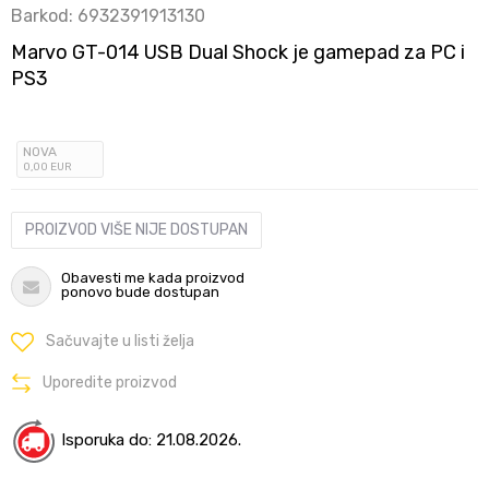
Barkod:
6932391913130
Marvo GT-014 USB Dual Shock je gamepad za PC i
PS3
NOVA
0
,00
EUR
PROIZVOD VIŠE NIJE DOSTUPAN
Obavesti me kada proizvod
ponovo bude dostupan
Sačuvajte u listi želja
Uporedite proizvod
Isporuka do: 21.08.2026.