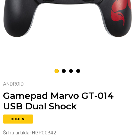
1
2
3
4
ANDROID
Gamepad Marvo GT-014
USB Dual Shock
OCIJENI
Šifra artikla:
HGP00342