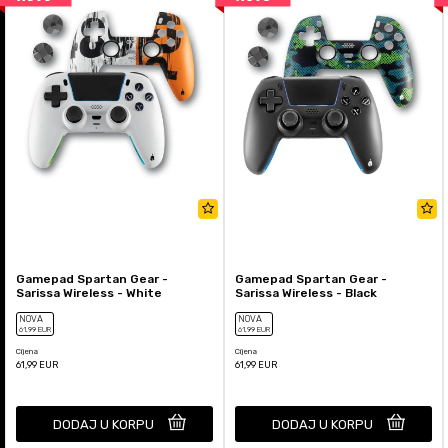
Gamepad Spartan Gear -
Gamepad Spartan Gear -
Sarissa Wireless - White
Sarissa Wireless - Black
NOVA
NOVA
61
,99
EUR
61
,99
EUR
Cijena
Cijena
61,99
EUR
61,99
EUR
DODAJ U KORPU
DODAJ U KORPU