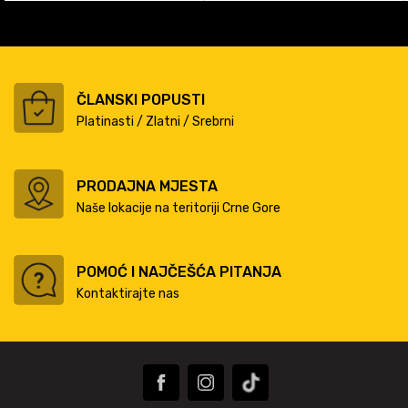
ČLANSKI POPUSTI
Platinasti / Zlatni / Srebrni
PRODAJNA MJESTA
Naše lokacije na teritoriji Crne Gore
POMOĆ I NAJČEŠĆA PITANJA
Kontaktirajte nas