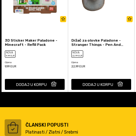
3D Sticker Maker Paladone -
Držač za olovke Paladone -
Minecraft - Refill Pack
Stranger Things - Pen And
Plant Pot
NOVA
NOVA
9
,99
EUR
22
,99
EUR
Cijena
Cijena
9,99
EUR
22,99
EUR
DODAJ U KORPU
DODAJ U KORPU
ČLANSKI POPUSTI
Platinasti / Zlatni / Srebrni