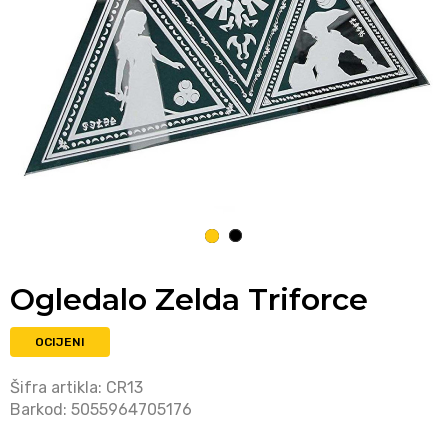
1
2
Ogledalo Zelda Triforce
OCIJENI
Šifra artikla:
CR13
Barkod:
5055964705176