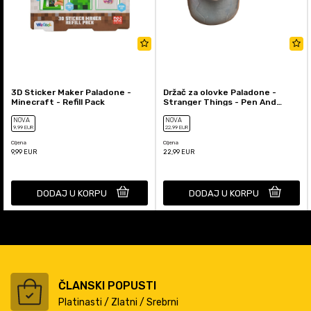
3D Sticker Maker Paladone -
Držač za olovke Paladone -
Minecraft - Refill Pack
Stranger Things - Pen And
Plant Pot
NOVA
NOVA
9
,99
EUR
22
,99
EUR
Cijena
Cijena
9,99
EUR
22,99
EUR
DODAJ U KORPU
DODAJ U KORPU
ČLANSKI POPUSTI
Platinasti / Zlatni / Srebrni