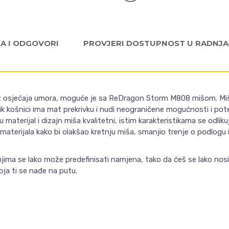
JA I ODGOVORI
PROVJERI DOSTUPNOST U RADNJ
z osjećaja umora, moguće je sa ReDragon Storm M808 mišom. Mi
lik košnici ima mat prekrivku i nudi neograničene mogućnosti i pot
materijal i dizajn miša kvalitetni, istim karakteristikama se odlikuje
materijala kako bi olakšao kretnju miša, smanjio trenje o podlogu 
ima se lako može predefinisati namjena, tako da ćeš se lako nosit
a ti se nađe na putu.
Email
VREDNOST