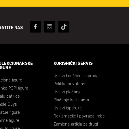
RATITE NAS
OLEKCIONARSKE
KORISNIČKI SERVIS
IGURE
Uslovi korišćenja i prodaje
cione figure
Politika privatnosti
nko POP! figure
Uslovi plaćanja
lalu patkice
Plaćanje karticama
able Guys
Uslovi isporuke
atue figure
Reklamacije i povraćaj robe
ime figure
Zamjena artikla za drugi
ruto figure