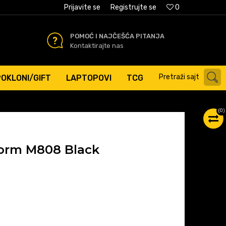
AĆANJE PLATNIM KARTICAMA
Prijavite se
Registrujte se
0
POMOĆ I NAJČEŠĆA PITANJA
Kontaktirajte nas
Pretraži sajt
POKLONI/GIFT
LAPTOPOVI
TCG
(
0
)
orm M808 Black