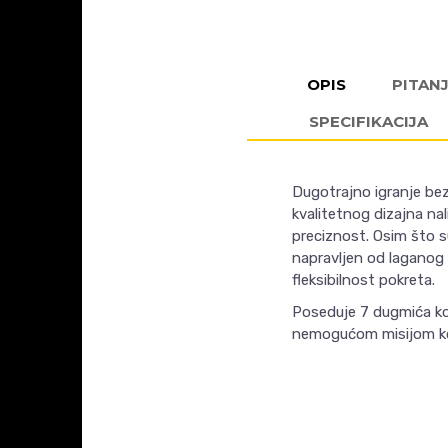
OPIS
PITAN
SPECIFIKACIJA
Dugotrajno igranje be
kvalitetnog dizajna na
preciznost. Osim što su 
napravljen od laganog 
fleksibilnost pokreta.
Poseduje 7 dugmića koj
nemogućom misijom koj
Ime/Nadimak
KARAKTERISTIKA