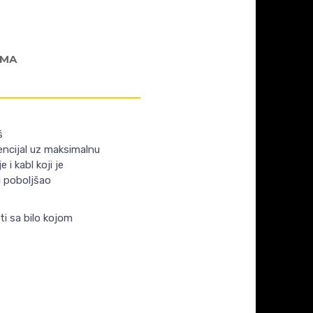
AMA
š
encijal uz maksimalnu
 i kabl koji je
i poboljšao
i sa bilo kojom