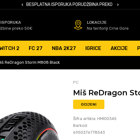
 KARTICAMA
BESPLATNA ISPORUKA PORUDŽBINA PREKO 50 EUR
SIGURNO PL
 ISPORUKA
LOKACIJE
džbine preko 50€
Na teritoriji Crne Gore
WITCH 2
FC 27
NBA 2K27
IGRICE
AKCIJE
iš ReDragon Storm M808 Black
PC
Miš ReDragon St
OCIJENI
Šifra artikla:
HMI00345
Barkod:
6950376778543