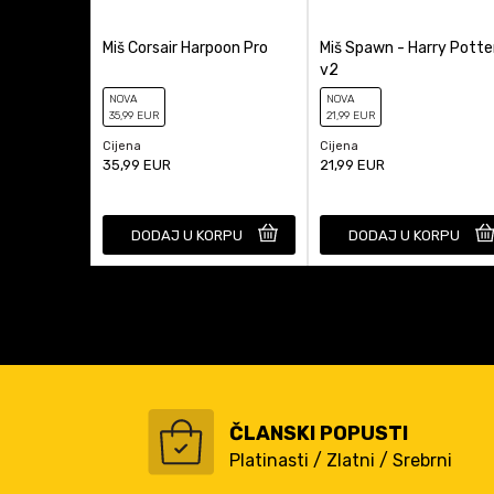
Tip Miša
Miš Corsair Harpoon Pro
Miš Spawn - Harry Potte
v2
NOVA
NOVA
35
,99
EUR
21
,99
EUR
Cijena
Cijena
35,99
EUR
21,99
EUR
DODAJ U KORPU
DODAJ U KORPU
ČLANSKI POPUSTI
Platinasti / Zlatni / Srebrni