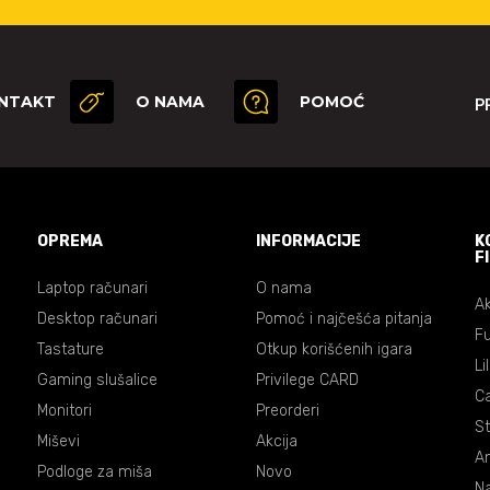
NTAKT
O NAMA
POMOĆ
P
OPREMA
INFORMACIJE
K
F
Laptop računari
O nama
Ak
Desktop računari
Pomoć i najčešća pitanja
Fu
Tastature
Otkup korišćenih igara
Li
Gaming slušalice
Privilege CARD
C
Monitori
Preorderi
St
Miševi
Akcija
An
Podloge za miša
Novo
Na