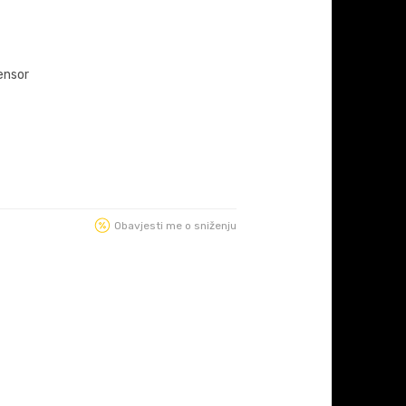
ensor
Obavjesti me o sniženju