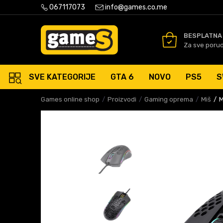
PLATNA ISPORUKA PORUDŽBINA PREKO 50 EUR
067117073
info@games.co.me
SIGURNO PLAĆANJE PLATNIM
BESPLATNA
Za sve poru
SVE KATEGORIJE
GTA 6
NOVO
PS5
S
Games online shop
Proizvodi
Gaming oprema
Miš
M