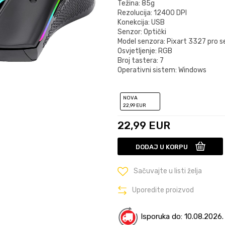
Težina: 85g
Rezolucija: 12400 DPI
Konekcija: USB
Senzor: Optički
Model senzora: Pixart 3327 pro s
Osvjetljenje: RGB
Broj tastera: 7
Operativni sistem: Windows
NOVA
22
,99
EUR
22,99
EUR
DODAJ U KORPU
Sačuvajte u listi želja
Uporedite proizvod
Isporuka do: 10.08.2026.