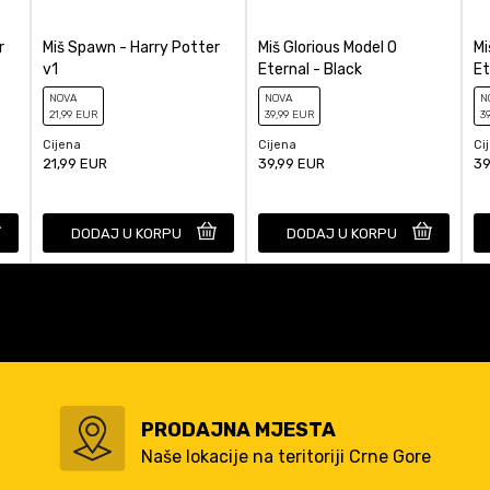
Žičani
r
Miš Spawn - Harry Potter
Miš Glorious Model O
Mi
v1
Eternal - Black
Et
NOVA
NOVA
N
21
,99
EUR
39
,99
EUR
3
Cijena
Cijena
Ci
21,99
EUR
39,99
EUR
39
DODAJ U KORPU
DODAJ U KORPU
PRODAJNA MJESTA
Naše lokacije na teritoriji Crne Gore