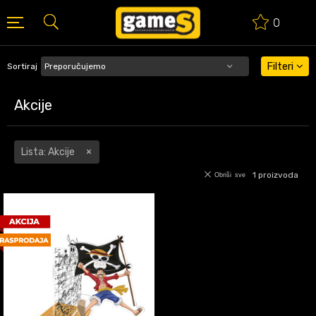
0
BESPLATNA ISPORUKA PORUDŽBINA PREKO 50 EUR
Filteri
Sortiraj
Akcije
Lista: Akcije
1
proizvoda
Obriši sve