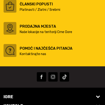
ČLANSKI POPUSTI
Platinasti / Zlatni / Srebrni
PRODAJNA MJESTA
Naše lokacije na teritoriji Crne Gore
POMOĆ I NAJČEŠĆA PITANJA
Kontaktirajte nas
IGRE