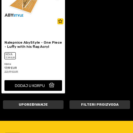
Nalepnice AbyStyle - One Piece
- Luffy with his flag Acryl
NOVA
17
,99
EUR
Cijena
17,99
EUR
22,99
EUR
DODAJ U KORPU
UPOREĐIVANJE
FILTERI PROIZVODA