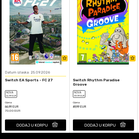
Datum izlaska: 25.09.2026
Switch EA Sports - FC 27
Switch Rhythm Paradise
Groove
NOVA
NOVA
66
,99
EUR
49
,99
EUR
Cijena
Cijena
66,99
EUR
49,99
EUR
70,00
EUR
DODAJ U KORPU
DODAJ U KORPU