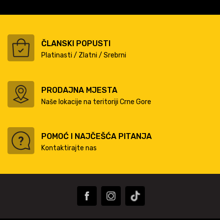
ČLANSKI POPUSTI
Platinasti / Zlatni / Srebrni
PRODAJNA MJESTA
Naše lokacije na teritoriji Crne Gore
POMOĆ I NAJČEŠĆA PITANJA
Kontaktirajte nas