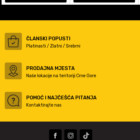
ČLANSKI POPUSTI
Platinasti / Zlatni / Srebrni
PRODAJNA MJESTA
Naše lokacije na teritoriji Crne Gore
POMOĆ I NAJČEŠĆA PITANJA
Kontaktirajte nas