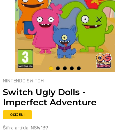
1
2
3
4
5
NINTENDO SWITCH
Switch Ugly Dolls -
Imperfect Adventure
OCIJENI
Šifra artikla:
NSW139