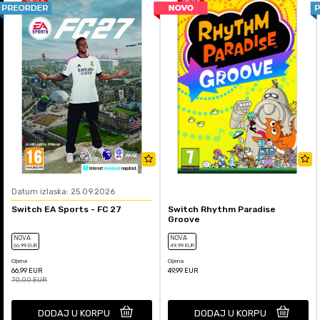
Datum izlaska: 25.09.2026
Switch EA Sports - FC 27
Switch Rhythm Paradise
Groove
NOVA
NOVA
66
,99
EUR
49
,99
EUR
Cijena
Cijena
66,99
EUR
49,99
EUR
70,00
EUR
DODAJ U KORPU
DODAJ U KORPU