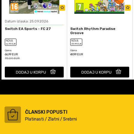
Datum izlaska: 25.09.2026
Switch EA Sports - FC 27
Switch Rhythm Paradise
Groove
NOVA
NOVA
66
,99
EUR
49
,99
EUR
Cijena
Cijena
66,99
EUR
49,99
EUR
70,00
EUR
DODAJ U KORPU
DODAJ U KORPU
ČLANSKI POPUSTI
Platinasti / Zlatni / Srebrni