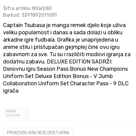
Šifra artikla:
NSW280
Barkod:
3391892011081
Captain Tsubasa je manga remek djelo koje uživa
veliku popularnost i danas a sada dolazi u obliku
arkadne igre fudbala. Grafika je unaprijeđena u
anime stilu i pristupačan gejmplej čine ovu igru
zabavnom za sve. Tu su i različiti modovi igranja za
dodatnu zabavu. DELUXE EDITION SADRŽI:
Osnovnu igru Season Pass Bonus New Champions
Uniform Set Deluxe Edition Bonus - V Jumb
Collaboration Uniform Set Character Pass - 9 DLC
igrača
NOVA
0
,00
EUR
PROIZVOD VIŠE NIJE DOSTUPAN