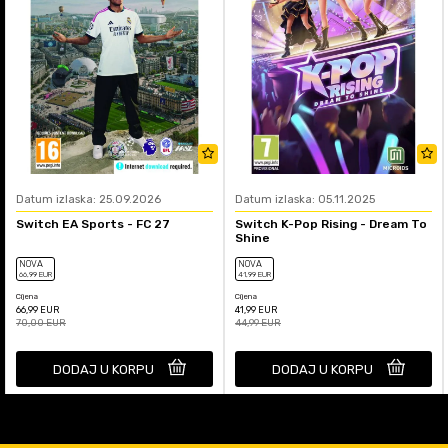
Datum izlaska: 25.09.2026
Datum izlaska: 05.11.2025
Switch EA Sports - FC 27
Switch K-Pop Rising - Dream To
Shine
NOVA
NOVA
66
,99
EUR
41
,99
EUR
Cijena
Cijena
66,99
EUR
41,99
EUR
70,00
EUR
44,99
EUR
DODAJ U KORPU
DODAJ U KORPU