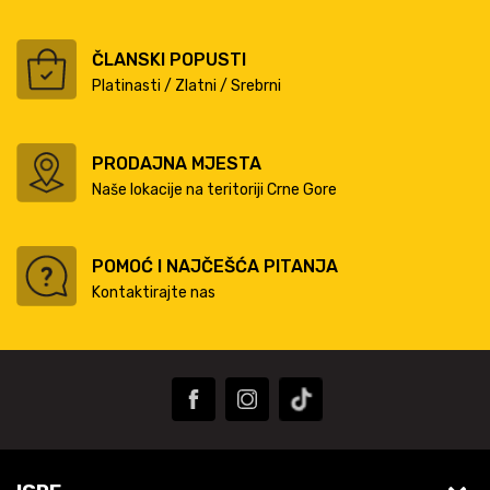
ČLANSKI POPUSTI
Platinasti / Zlatni / Srebrni
PRODAJNA MJESTA
Naše lokacije na teritoriji Crne Gore
POMOĆ I NAJČEŠĆA PITANJA
Kontaktirajte nas