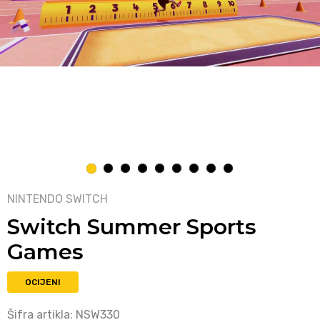
1
2
3
4
5
6
7
8
9
NINTENDO SWITCH
Switch Summer Sports
Games
OCIJENI
Šifra artikla:
NSW330