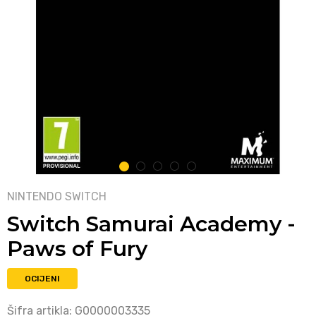
1
2
3
4
5
NINTENDO SWITCH
Switch Samurai Academy -
Paws of Fury
OCIJENI
Šifra artikla:
G0000003335