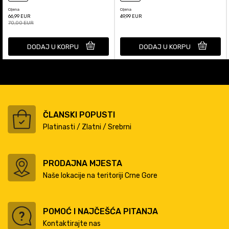
Cijena
Cijena
66,99
EUR
49,99
EUR
70,00
EUR
DODAJ U KORPU
DODAJ U KORPU
ČLANSKI POPUSTI
Platinasti / Zlatni / Srebrni
PRODAJNA MJESTA
Naše lokacije na teritoriji Crne Gore
POMOĆ I NAJČEŠĆA PITANJA
Kontaktirajte nas