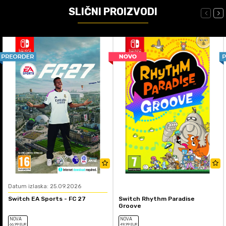
SLIČNI PROIZVODI
Datum izlaska: 25.09.2026
Switch EA Sports - FC 27
Switch Rhythm Paradise
Groove
NOVA
NOVA
66
,99
EUR
49
,99
EUR