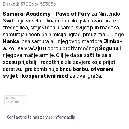
Barkod:
3700664533056
Samurai Academy - Paws of Fury
za Nintendo
Switch je vesela i dinamična akcijska avantura iz
trećeg lica, smještena u šareni svijet pun mačaka,
samuraja i neobičnih misija. Igrači preuzimaju uloge
Hanka
, psa samuraja, i njegovog mentora
Jimbo-
a
, koji se vraćaju u borbu protiv moćnog
Šoguna
i
njegove mačje armije. Cilj je da se zaštite sela,
spasu prijatelji i razotkrije zla zavjera koja prijeti
carstvu. Igra kombinuje
brzu borbu, otvoreni
svijet i kooperativni mod
za dva igrača.
NOVA
34
,99
EUR
Kontaktirajte nas za više informacija