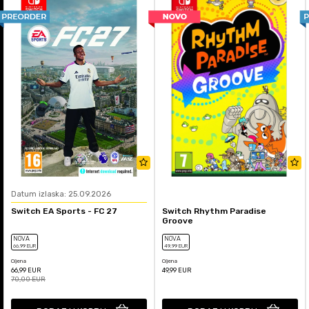
Datum izlaska: 25.09.2026
Switch EA Sports - FC 27
Switch Rhythm Paradise
Groove
NOVA
NOVA
66
,99
EUR
49
,99
EUR
Cijena
Cijena
66,99
EUR
49,99
EUR
70,00
EUR