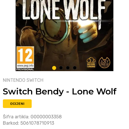
1
2
3
4
NINTENDO SWITCH
Switch Bendy - Lone Wolf
OCIJENI
Šifra artikla:
G0000003358
Barkod:
5061078710913