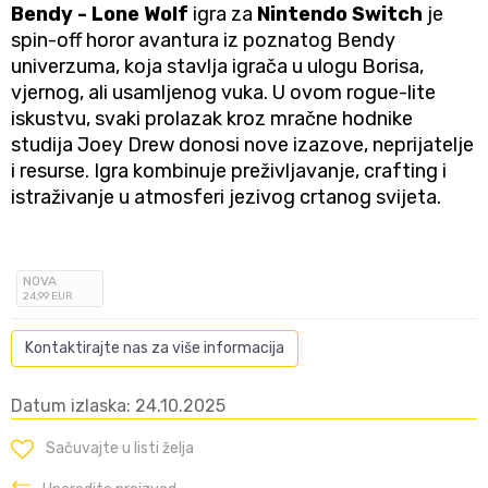
Bendy - Lone Wolf
igra za
Nintendo Switch
je
spin-off horor avantura iz poznatog Bendy
univerzuma, koja stavlja igrača u ulogu Borisa,
vjernog, ali usamljenog vuka. U ovom rogue-lite
iskustvu, svaki prolazak kroz mračne hodnike
studija Joey Drew donosi nove izazove, neprijatelje
i resurse. Igra kombinuje preživljavanje, crafting i
istraživanje u atmosferi jezivog crtanog svijeta.
NOVA
24
,99
EUR
Kontaktirajte nas za više informacija
Datum izlaska: 24.10.2025
Sačuvajte u listi želja