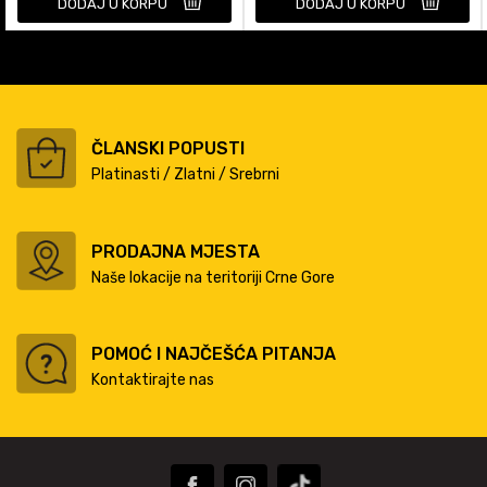
DODAJ U KORPU
DODAJ U KORPU
ČLANSKI POPUSTI
Platinasti / Zlatni / Srebrni
PRODAJNA MJESTA
Naše lokacije na teritoriji Crne Gore
POMOĆ I NAJČEŠĆA PITANJA
Kontaktirajte nas