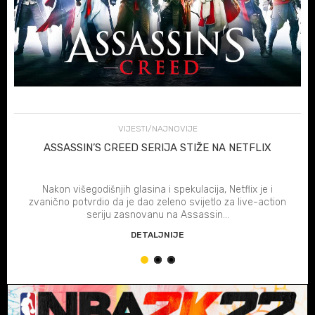
VIJESTI/NAJNOVIJE
ASSASSIN’S CREED SERIJA STIŽE NA NETFLIX
Nakon višegodišnjih glasina i spekulacija, Netflix je i
zvanično potvrdio da je dao zeleno svijetlo za live-action
seriju zasnovanu na Assassin...
DETALJNIJE
1
2
3