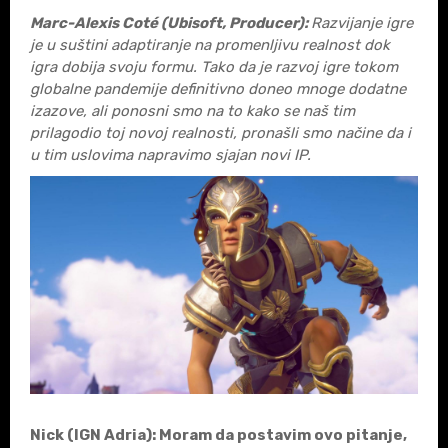
Marc-Alexis Coté (Ubisoft, Producer):
Razvijanje igre
je u su
štini adaptiranje na promenljivu realnost dok
igra dobija svoju formu. Tako da je razvoj igre tokom
globalne pandemije definitivno doneo mnoge dodatne
izazove, ali ponosni smo na to kako se naš tim
prilagodio toj novoj realnosti, pronašli smo načine da i
u tim uslovima napravimo sjajan novi IP.
Nick (IGN Adria)
: Moram da postavim ovo pitanje,