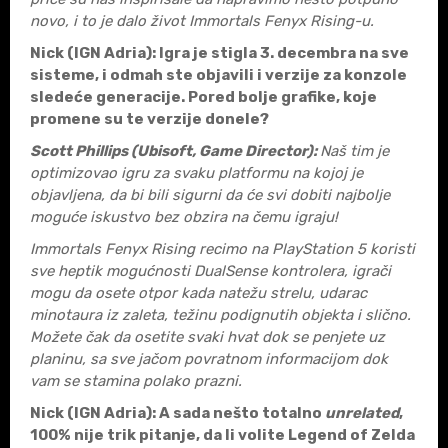
novo, i to je dalo život Immortals Fenyx Rising-u.
Nick (IGN Adria)
:
Igra je stigla 3. decembra na sve
sisteme, i odmah ste objavili i verzije za konzole
sledeće generacije. Pored bolje grafike, koje
promene su te verzije donele?
Scott Phillips (Ubisoft, Game Director):
Naš tim je
optimizovao igru za svaku platformu na kojoj je
objavljena, da bi bili sigurni da će svi dobiti najbolje
moguće iskustvo bez obzira na čemu igraju!
Immortals Fenyx Rising recimo na PlayStation 5 koristi
sve heptik mogućnosti DualSense kontrolera, igrači
mogu da osete otpor kada natežu strelu, udarac
minotaura iz zaleta, težinu podignutih objekta i slično.
Možete čak da osetite svaki hvat dok se penjete uz
planinu, sa sve jačom povratnom informacijom dok
vam se stamina polako prazni.
Nick (IGN Adria)
:
A sada nešto totalno
unrelated
,
100% nije trik pitanje, da li volite Legend of Zelda