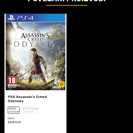
PS4 Assassin's Creed
Odyssey
NOVA
KORIŠĆENA
24
,99
EUR
24
,99
EUR
Cijena
24,99
EUR