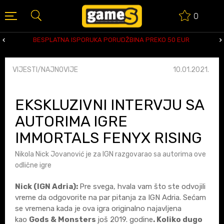
0
BESPLATNA ISPORUKA PORUDŽBINA PREKO 50 EUR
VIJESTI/NAJNOVIJE
10.01.2021.
EKSKLUZIVNI INTERVJU SA
AUTORIMA IGRE
IMMORTALS FENYX RISING
Nikola Nick Jovanović je za IGN razgovarao sa autorima ove
odlične igre
Nick (IGN Adria)
:
Pre svega, hvala vam što ste odvojili
vreme da odgovorite na par pitanja za IGN Adria. Sećam
se vremena kada je ova igra originalno najavljena
kao
Gods & Monsters
još 2019. godine
. Koliko dugo