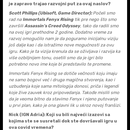
je zapravo trajao razvojni put za ovaj naslov?
Scott Phillips (Ubisoft, Game Director):
Počeli smo
rad na
Immortals Fenyx Rising
tik pre nego što smo
završili
Assassin’s Creed Odyssey
, tako da radili smo
na ovoj igri prethodne 2 godine. Dodatno vreme za
razvoj omogućilo nam je da poguramo inicijalnu viziju
još dalje kao i da istražimo nove mogućnosti za ovu
igru. Kako je ta vizija krenula da se oživljava i razvija ka
više ozbiljnijem tonu, osetili smo da je igri bilo
potrebno novo ime koje bi predstavilo te promene.
Immortals Fenyx Rising
se dotiče večnosti koju imaju
ne samo bogovi već i druga magična stvorenja, kao i
uzbuđenja koje sama mitologija donosi, priča i legendi
koje žive zauvek kroz pripovedanja. Takođe mislili smo
da je veoma bitno da stavimo Fenyx i njeno putovanje
u prvi plan, kako je ona glavni lik u skroz novoj franšizi.
Nick (IGN Adria)
:
Koji su bili najve
ći izazovi sa
kojima ste se susretali dok ste dovršavali igru u
ova covid vremena
?