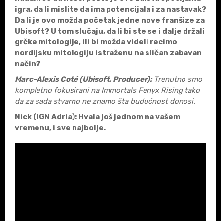
igra, da li mislite da ima potencijala i za nastavak?
Da li je ovo možda početak jedne nove franšize za
Ubisoft? U tom slučaju, da li bi ste se i dalje držali
grčke mitologije, ili bi možda videli recimo
nordijsku mitologiju istraženu na sličan zabavan
način?
Marc-Alexis Coté (Ubisoft, Producer):
Trenutno smo
kompletno fokusirani na Immortals Fenyx Rising tako
da za sada stvarno ne znamo šta budućnost donosi.
Nick (IGN Adria)
:
Hvala još jednom na vašem
vremenu, i sve najbolje.