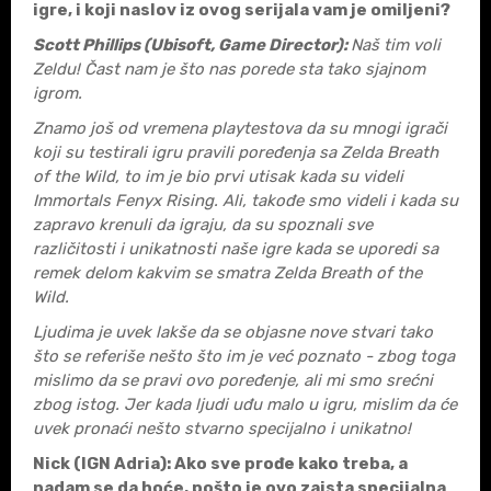
igre, i koji naslov iz ovog serijala vam je omiljeni?
Scott Phillips (Ubisoft, Game Director):
Naš tim voli
Zeldu! Čast nam je što nas porede sta tako sjajnom
igrom.
Znamo još od vremena playtestova da su mnogi igrači
koji su testirali igru pravili poređenja sa Zelda Breath
of the Wild, to im je bio prvi utisak kada su videli
Immortals Fenyx Rising. Ali, takođe smo videli i kada su
zapravo krenuli da igraju, da su spoznali sve
različitosti i unikatnosti naše igre kada se uporedi sa
remek delom kakvim se smatra Zelda Breath of the
Wild.
Ljudima je uvek lakše da se objasne nove stvari tako
što se referiše nešto što im je već poznato - zbog toga
mislimo da se pravi ovo poređenje, ali mi smo srećni
zbog istog. Jer kada ljudi uđu malo u igru, mislim da će
uvek pronaći nešto stvarno specijalno i unikatno!
Nick (IGN Adria)
:
Ako sve prođe kako treba, a
nadam se da hoće, pošto je ovo zaista specijalna