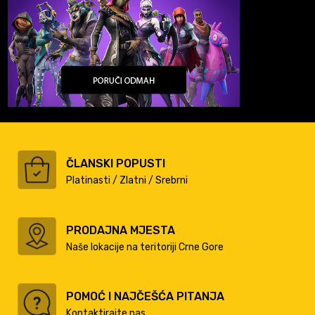
ČLANSKI POPUSTI
Platinasti / Zlatni / Srebrni
PRODAJNA MJESTA
Naše lokacije na teritoriji Crne Gore
POMOĆ I NAJČEŠĆA PITANJA
Kontaktirajte nas