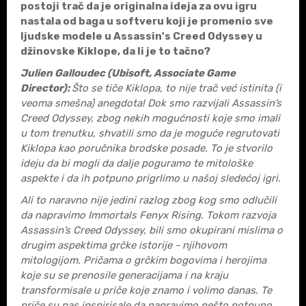
postoji trač da je originalna ideja za ovu igru
nastala od baga u softveru koji je promenio sve
ljudske modele u
Assassin's Creed Odyssey u
džinovske Kiklope, da li je to tačno?
Julien Galloudec (Ubisoft, Associate Game
Director):
Što se tiče Kiklopa, to nije trač već istinita (i
veoma smešna) anegdota! Dok smo razvijali Assassin’s
Creed Odyssey, zbog nekih mogućnosti koje smo imali
u tom trenutku, shvatili smo da je moguće regrutovati
Kiklopa kao poručnika brodske posade. To je stvorilo
ideju da bi mogli da dalje poguramo te mitološke
aspekte i da ih potpuno prigrlimo u našoj sledećoj igri.
Ali to naravno nije jedini razlog zbog kog smo odlučili
da napravimo Immortals Fenyx Rising. Tokom razvoja
Assassin’s Creed Odyssey, bili smo okupirani mislima o
drugim aspektima grčke istorije - njihovom
mitologijom. Pričama o grčkim bogovima i herojima
koje su se prenosile generacijama i na kraju
transformisale u priče koje znamo i volimo danas. Te
priče su nas inspirisale da napravimo nešto potpuno