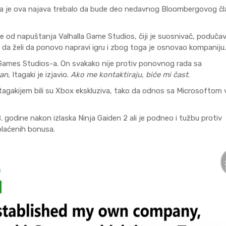
 da je ova najava trebalo da bude deo nedavnog Bloombergovog čla
VIJESTI/NAJNOVIJ
e od napuštanja Valhalla Game Studios, čiji je suosnivač, poduča
 da želi da ponovo napravi igru i zbog toga je osnovao kompaniju.
MAFIA THE OLD COUN
VRHU PRODAJ
 Games Studios-a. On svakako nije protiv ponovnog rada sa
van
, Itagaki je izjavio.
Ako me kontaktiraju, biće mi čast
.
Mafia The Old Country do
prodajom i donosi novu m
 Itagakijem bili su Xbox ekskluziva, tako da odnos sa Microsoftom 
priču 2025. godine. Iskusi
akciju i atmosferu uv
DETALJNIJE
interesantnog za ig
odine nakon izlaska Ninja Gaiden 2 ali je podneo i tužbu protiv
plaćenih bonusa.