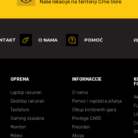
Naše lokacije na teritoriji Crne Gore
NTAKT
O NAMA
POMOĆ
P
OPREMA
INFORMACIJE
K
F
Laptop računari
O nama
Ak
Desktop računari
Pomoć i najčešća pitanja
Fu
Tastature
Otkup korišćenih igara
Li
Gaming slušalice
Privilege CARD
C
Monitori
Preorderi
St
Miševi
Akcija