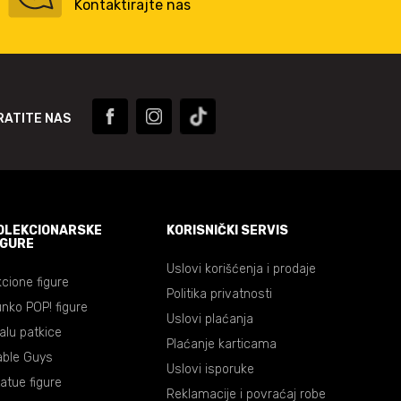
Kontaktirajte nas
RATITE NAS
OLEKCIONARSKE
KORISNIČKI SERVIS
IGURE
Uslovi korišćenja i prodaje
cione figure
Politika privatnosti
nko POP! figure
Uslovi plaćanja
lalu patkice
Plaćanje karticama
able Guys
Uslovi isporuke
atue figure
Reklamacije i povraćaj robe