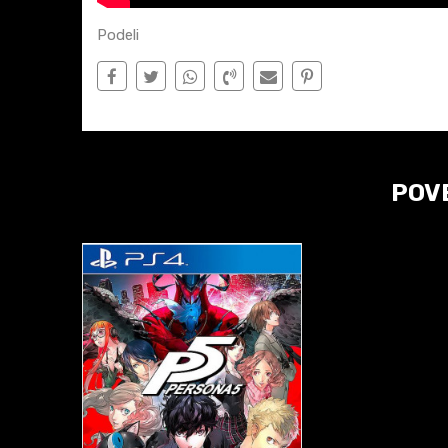
Podeli
POV