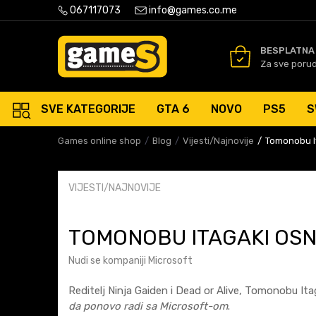
PLATNA ISPORUKA PORUDŽBINA PREKO 50 EUR
067117073
info@games.co.me
SIGURNO PLAĆANJE PLATNIM
BESPLATNA
Za sve poru
SVE KATEGORIJE
GTA 6
NOVO
PS5
S
Games online shop
Blog
Vijesti/Najnovije
Tomonobu It
VIJESTI/NAJNOVIJE
TOMONOBU ITAGAKI OSN
Nudi se kompaniji Microsoft
Reditelj Ninja Gaiden i Dead or Alive, Tomonobu Ita
da ponovo radi sa Microsoft-om
.