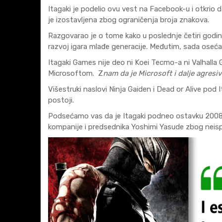
Itagaki je podelio ovu vest na Facebook-u i otkrio
je izostavljena zbog ograničenja broja znakova.
Razgovarao je o tome kako u poslednje četiri godin
razvoj igara mlađe generacije. Međutim, sada oseća
Itagaki Games nije deo ni Koei Tecmo-a ni Valhalla
Microsoftom. Z
nam da je Microsoft i dalje agresi
Višestruki naslovi Ninja Gaiden i Dead or Alive pod
postoji.
Podsećamo vas da je Itagaki podneo ostavku 2008. g
kompanije i predsednika Yoshimi Yasude zbog neis