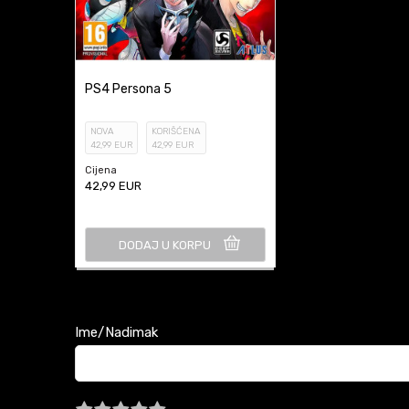
PS4 Persona 5
NOVA
KORIŠĆENA
42
,99
EUR
42
,99
EUR
Cijena
42,99
EUR
DODAJ U KORPU
Ime/Nadimak