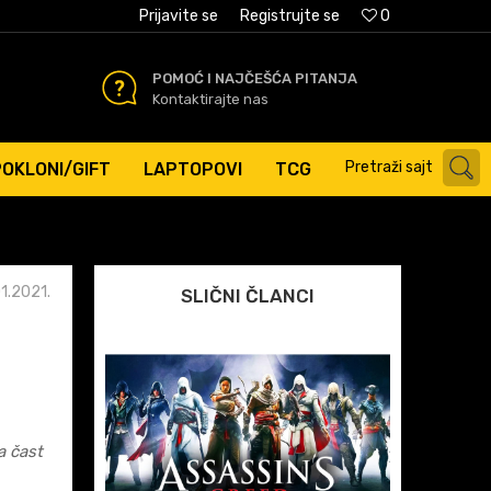
AĆANJE PLATNIM KARTICAMA
Prijavite se
Registrujte se
0
POMOĆ I NAJČEŠĆA PITANJA
Kontaktirajte nas
Pretraži sajt
POKLONI/GIFT
LAPTOPOVI
TCG
01.2021.
SLIČNI ČLANCI
a čast