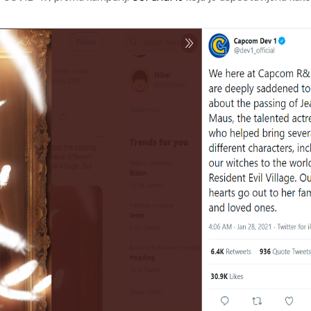
VIJESTI/NAJNOVIJ
RESIDENT EVIL 
Napad na Capcom od p
meseca počinje da zadaj
DETALJNIJE