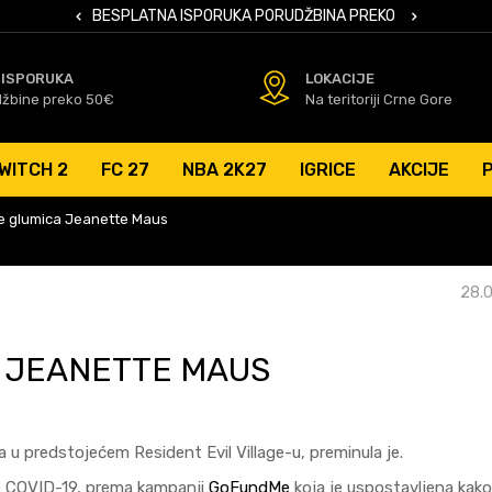
 KARTICAMA
BESPLATNA ISPORUKA PORUDŽBINA PREKO 50 EUR
SIGURNO PL
 ISPORUKA
LOKACIJE
džbine preko 50€
Na teritoriji Crne Gore
WITCH 2
FC 27
NBA 2K27
IGRICE
AKCIJE
je glumica Jeanette Maus
28.0
A JEANETTE MAUS
a u predstojećem Resident Evil Village-u, preminula je.
 se COVID-19, prema kampanji
GoFundMe
koja je uspostavljena kako 