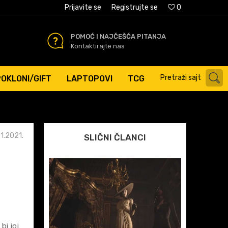
AĆANJE PLATNIM KARTICAMA
Prijavite se
Registrujte se
0
POMOĆ I NAJČEŠĆA PITANJA
Kontaktirajte nas
Pretraži sajt
POKLONI/GIFT
LAPTOPOVI
TCG
1.2021.
SLIČNI ČLANCI
bi joj