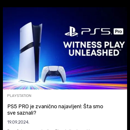
Steam Deck konzole i PlayStation 5 Pro.
PLAYSTATION
PS5 PRO je zvanično najavljen!: Šta smo
sve saznali?
19.09.2024.