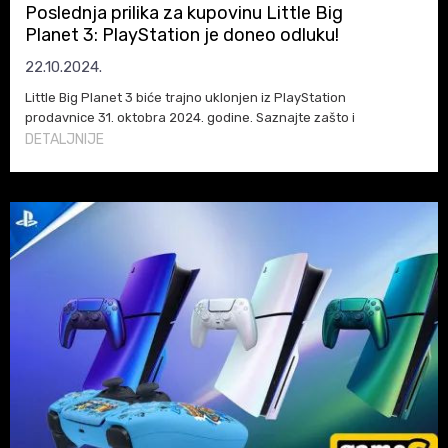
Poslednja prilika za kupovinu Little Big
Planet 3: PlayStation je doneo odluku!
22.10.2024.
Little Big Planet 3 biće trajno uklonjen iz PlayStation
prodavnice 31. oktobra 2024. godine. Saznajte zašto i
da li je ovo vaša posljednja prilika da kupite igru i sav
DETALJNIJE
dostupan DLC!