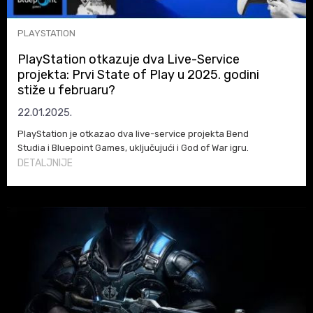
PLAYSTATION
PlayStation otkazuje dva Live-Service
projekta: Prvi State of Play u 2025. godini
stiže u februaru?
22.01.2025.
PlayStation je otkazao dva live-service projekta Bend
Studia i Bluepoint Games, uključujući i God of War igru.
Saznajte više i o prvom State of Play u 2025. godini koji
DETALJNIJE
stiže u februaru