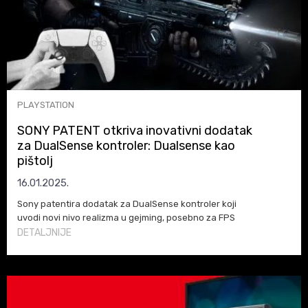
PLAYSTATION
SONY PATENT otkriva inovativni dodatak
za DualSense kontroler: Dualsense kao
pištolj
16.01.2025.
Sony patentira dodatak za DualSense kontroler koji
uvodi novi nivo realizma u gejming, posebno za FPS
naslove i VR iskustva.
DETALJNIJE