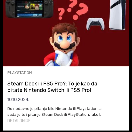
PLAYSTATION
Steam Deck ili PS5 Pro?: To je kao da
pitate Nintendo Switch ili PS5 Pro!
10.10.2024.
Do nedavno je pitanje bilo Nintendo ili Playstation, a
sada je tu i pitanje Steam Deck ili PlayStation, iako bi
realnije bilo Nintendo ili Steam Deck! Ali, hajde da se
DETALJNIJE
pozabavimo karakteristikama, razlikama i prednostima