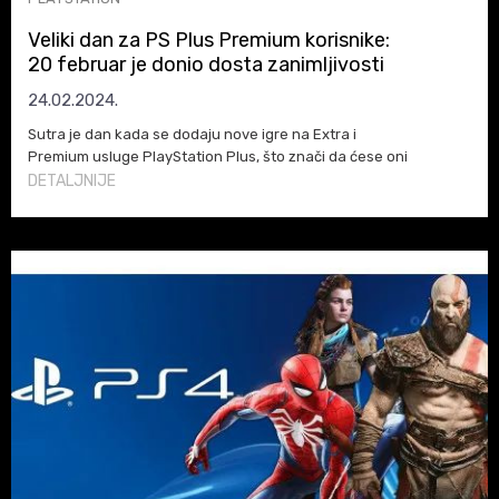
Veliki dan za PS Plus Premium korisnike:
20 februar je donio dosta zanimljivosti
24.02.2024.
Sutra je dan kada se dodaju nove igre na Extra i
Premium usluge PlayStation Plus, što znači da ćese oni
koji su se prijavili za Premium radosti. Premium je
DETALJNIJE
najskuplji nivo PlayStation Plus koji je dostupan i
pretplatnicima daje značajan povrat za uloženi novac