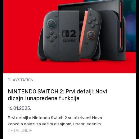
PLAYSTATION
NINTENDO SWITCH 2: Prvi detalji: Novi
dizajn i unapređene funkcije
16.01.2025.
Prvi detalji o Nintendo Switch 2 su otkriveni! Nova
konzola dolazi sa većim dizajnom, unaprijeđenim
funkcijama i kompatibilnošću sa Switch igrama. Saznajte
DETALJNIJE
sve o očekivanoj konzoli!