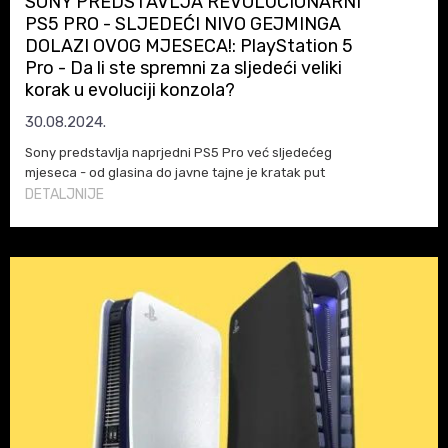
SONY PREDSTAVLJA REVOLUCIONARNI
PS5 PRO - SLJEDEĆI NIVO GEJMINGA
DOLAZI OVOG MJESECA!: PlayStation 5
Pro - Da li ste spremni za sljedeći veliki
korak u evoluciji konzola?
30.08.2024.
Sony predstavlja naprjedni PS5 Pro već sljedećeg
mjeseca - od glasina do javne tajne je kratak put
DETALJNIJE