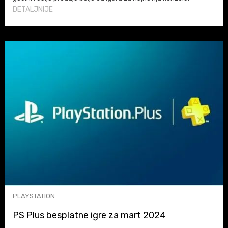
zato ih obavezno probajte
DETALJNIJE
PLAYSTATION
PS Plus besplatne igre za mart 2024