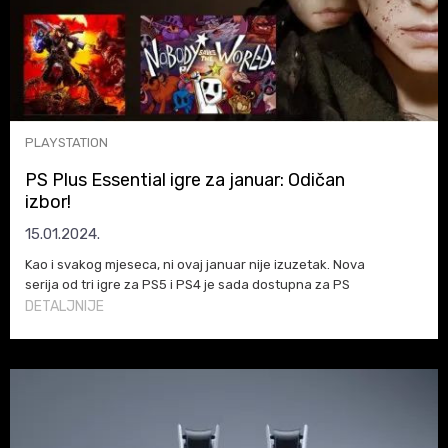
PLAYSTATION
PS Plus Essential igre za januar: Odičan
izbor!
15.01.2024.
Kao i svakog mjeseca, ni ovaj januar nije izuzetak. Nova
serija od tri igre za PS5 i PS4 je sada dostupna za PS
Plus Essential i pretplatnike višeg nivoa
DETALJNIJE