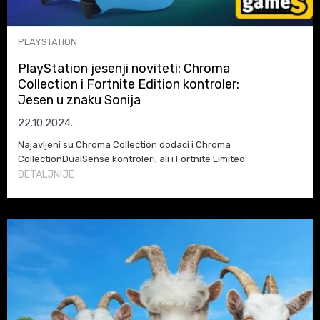
PLAYSTATION
PlayStation jesenji noviteti: Chroma
Collection i Fortnite Edition kontroler:
Jesen u znaku Sonija
22.10.2024.
Najavljeni su Chroma Collection dodaci i Chroma
CollectionDualSense kontroleri, ali i Fortnite Limited
Edition DualSense gejmpedi za PS5
DETALJNIJE