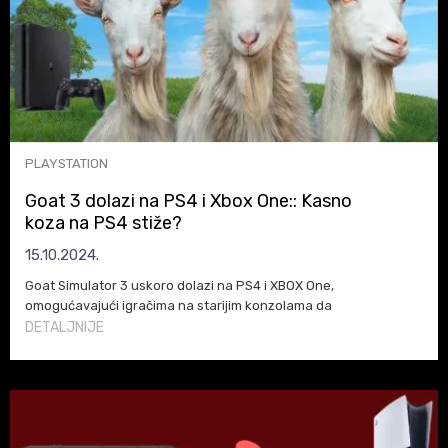
PLAYSTATION
Goat 3 dolazi na PS4 i Xbox One:: Kasno
koza na PS4 stiže?
15.10.2024.
Goat Simulator 3 uskoro dolazi na PS4 i XBOX One,
omogućavajući igračima na starijim konzolama da
uživaju u ovoj hit igri zajedno sa svim dostupnim
DETALJNIJE
sadržajem!