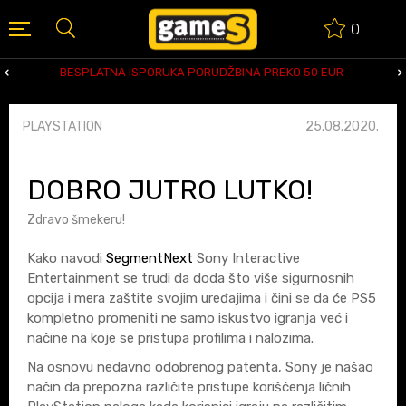
0
BESPLATNA ISPORUKA PORUDŽBINA PREKO 50 EUR
PLAYSTATION
25.08.2020.
DOBRO JUTRO LUTKO!
Zdravo šmekeru!
Kako navodi
SegmentNext
Sony Interactive
Entertainment se trudi da doda što više sigurnosnih
opcija i mera zaštite svojim uređajima i čini se da će PS5
kompletno promeniti ne samo iskustvo igranja već i
načine na koje se pristupa profilima i nalozima.
Na osnovu nedavno odobrenog patenta, Sony je našao
način da prepozna različite pristupe korišćenja ličnih