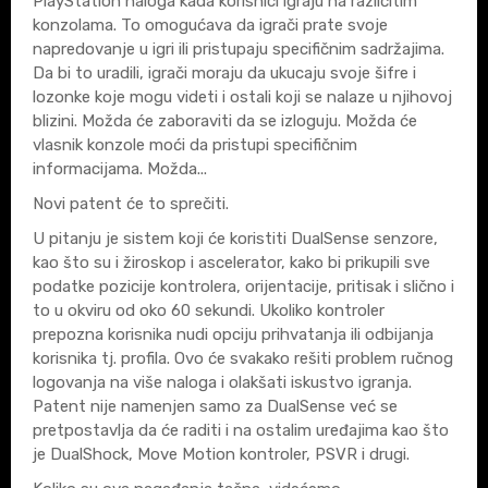
PlayStation naloga kada korisnici igraju na različitim
konzolama. To omogućava da igrači prate svoje
napredovanje u igri ili pristupaju specifičnim sadržajima.
Da bi to uradili, igrači moraju da ukucaju svoje šifre i
lozonke koje mogu videti i ostali koji se nalaze u njihovoj
blizini. Možda će zaboraviti da se izloguju. Možda će
vlasnik konzole moći da pristupi specifičnim
informacijama. Možda...
Novi patent će to sprečiti.
U pitanju je sistem koji će koristiti DualSense senzore,
kao što su i žiroskop i ascelerator, kako bi prikupili sve
podatke pozicije kontrolera, orijentacije, pritisak i slično i
to u okviru od oko 60 sekundi. Ukoliko kontroler
prepozna korisnika nudi opciju prihvatanja ili odbijanja
korisnika tj. profila. Ovo će svakako rešiti problem ručnog
logovanja na više naloga i olakšati iskustvo igranja.
Patent nije namenjen samo za DualSense već se
pretpostavlja da će raditi i na ostalim uređajima kao što
je DualShock, Move Motion kontroler, PSVR i drugi.