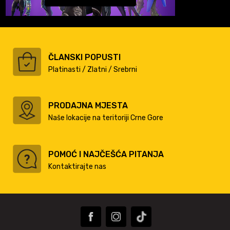
ČLANSKI POPUSTI
Platinasti / Zlatni / Srebrni
PRODAJNA MJESTA
Naše lokacije na teritoriji Crne Gore
POMOĆ I NAJČEŠĆA PITANJA
Kontaktirajte nas