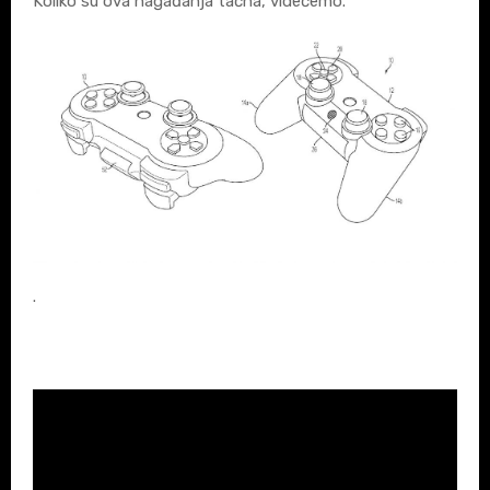
Koliko su ova nagađanja tačna, videćemo.
.